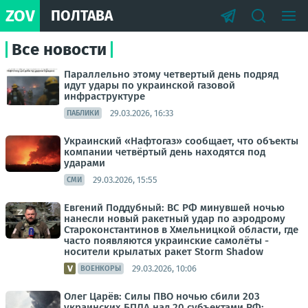
ZOV
ПОЛТАВА
Все новости
Параллельно этому четвертый день подряд
идут удары по украинской газовой
инфраструктуре
29.03.2026, 16:33
ПАБЛИКИ
Украинский «Нафтогаз» сообщает, что объекты
компании четвёртый день находятся под
ударами
29.03.2026, 15:55
СМИ
Евгений Поддубный: ВС РФ минувшей ночью
нанесли новый ракетный удар по аэродрому
Староконстантинов в Хмельницкой области, где
часто появляются украинские самолёты -
носители крылатых ракет Storm Shadow
29.03.2026, 10:06
ВОЕНКОРЫ
Олег Царёв: Силы ПВО ночью сбили 203
украинских БПЛА над 20 субъектами РФ: