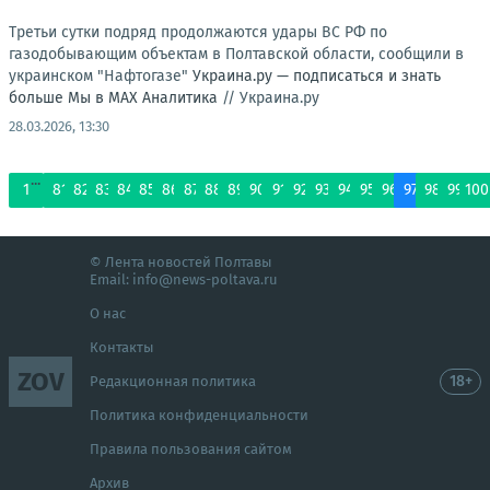
Третьи сутки подряд продолжаются удары ВС РФ по
газодобывающим объектам в Полтавской области, сообщили в
украинском "Нафтогазе"
Украина.ру — подписаться и знать
больше
Мы в MAX
Аналитика
//
Украина.ру
28.03.2026, 13:30
...
1
81
82
83
84
85
86
87
88
89
90
91
92
93
94
95
96
97
98
99
100
© Лента новостей Полтавы
Email:
info@news-poltava.ru
О нас
Контакты
ZOV
18+
Редакционная политика
Политика конфиденциальности
Правила пользования сайтом
Архив