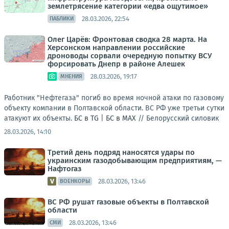
землетрясение категории «едва ощутимое»
28.03.2026, 22:54
ПАБЛИКИ
Олег Царёв: Фронтовая сводка 28 марта. На
Херсонском направлении российские
дроноводы сорвали очередную попытку ВСУ
форсировать Днепр в районе Алешек
28.03.2026, 19:17
МНЕНИЯ
Работник "Нефтегаза" погиб во время ночной атаки по газовому
объекту компании в Полтавской области. ВС РФ уже третьи сутки
атакуют их объекты.
БС в TG
|
БС в МАХ
//
Белорусский силовик
28.03.2026, 14:10
Третий день подряд наносятся удары по
украинским газодобывающим предприятиям, —
Нафтогаз
28.03.2026, 13:46
ВОЕНКОРЫ
ВС РФ рушат газовые объекты в Полтавской
области
28.03.2026, 13:46
СМИ