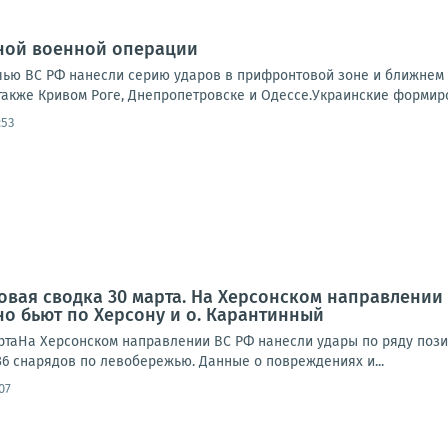
ной военной операции
очью ВС РФ нанесли серию ударов в прифронтовой зоне и ближнем 
также Кривом Роге, Днепропетровске и Одессе.Украинские формиро
:53
овая сводка 30 марта. На Херсонском направлении
но бьют по Херсону и о. Карантинный
ртаНа Херсонском направлении ВС РФ нанесли удары по ряду позиц
36 снарядов по левобережью. Данные о повреждениях и...
:07