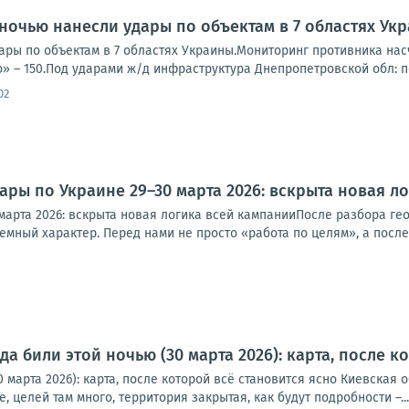
 ночью нанесли удары по объектам в 7 областях Ук
ры по объектам в 7 областях Украины.Мониторинг противника насч
» – 150.Под ударами ж/д инфраструктура Днепропетровской обл: п
02
дары по Украине 29–30 марта 2026: вскрыта новая л
марта 2026: вскрыта новая логика всей кампанииПосле разбора ге
темный характер. Перед нами не просто «работа по целям», а после
да били этой ночью (30 марта 2026): карта, после к
0 марта 2026): карта, после которой всё становится ясно Киевска
 целей там много, территория закрытая, как будут подробности –...