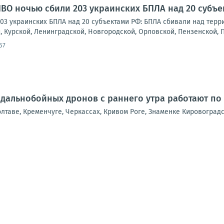
ПВО ночью сбили 203 украинских БПЛА над 20 субъе
03 украинских БПЛА над 20 субъектами РФ: БПЛА сбивали над терри
 Курской, Ленинградской, Новгородской, Орловской, Пензенской, Пс
57
 дальнобойных дронов с раннего утра работают по
таве, Кременчуге, Черкассах, Кривом Роге, Знаменке Кировоградс
89
90
91
92
93
94
95
96
97
98
99
100