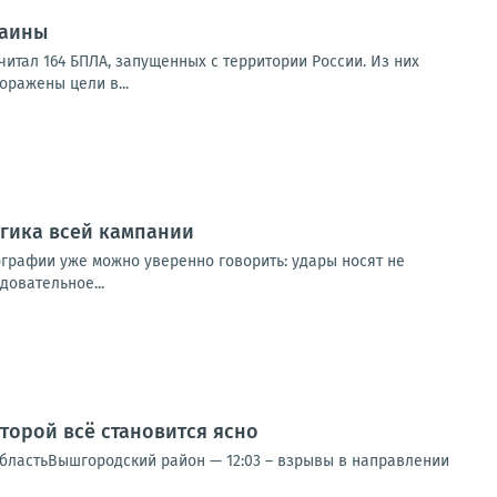
раины
итал 164 БПЛА, запущенных с территории России. Из них
оражены цели в...
огика всей кампании
ографии уже можно уверенно говорить: удары носят не
довательное...
оторой всё становится ясно
я областьВышгородский район — 12:03 – взрывы в направлении