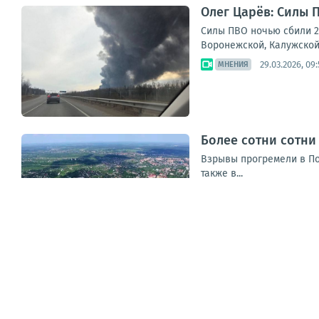
Олег Царёв: Силы 
Силы ПВО ночью сбили 2
Воронежской, Калужской,
29.03.2026, 09:
МНЕНИЯ
Более сотни сотни
Взрывы прогремели в Пол
также в...
29.03.2026, 09:48
ПАБЛИКИ
...
1
80
81
82
83
84
85
86
87
88