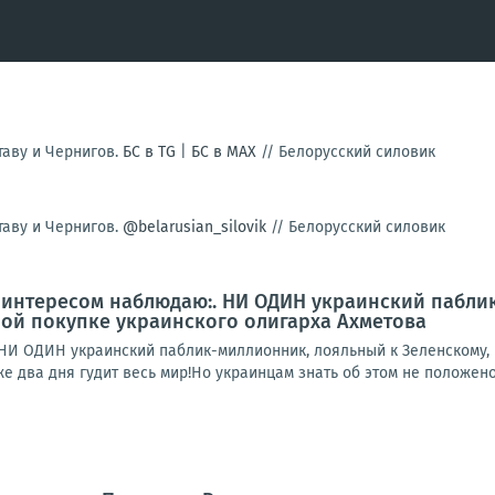
таву и Чернигов.
БС в TG
|
БС в МАХ
//
Белорусский силовик
таву и Чернигов.
@belarusian_silovik
//
Белорусский силовик
 интересом наблюдаю:. НИ ОДИН украинский паблик
ой покупке украинского олигарха Ахметова
НИ ОДИН украинский паблик-миллионник, лояльный к Зеленскому, 
же два дня гудит весь мир!Но украинцам знать об этом не положено.