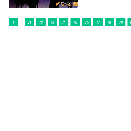
...
1
71
72
73
74
75
76
77
78
79
ЛЕНТА
ТОП
ОФИЦ.
ВИДЕО
СМИ
ВОЕНКОРЫ
МН