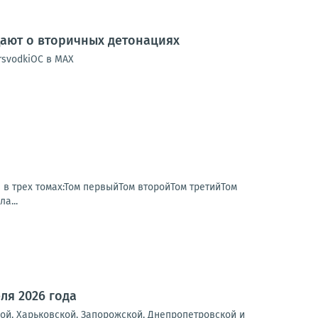
ают о вторичных детонациях
rsvodkiОС в MAX
 в трех томах:Том первыйТом второйТом третийТом
а...
ля 2026 года
ой, Харьковской, Запорожской, Днепропетровской и