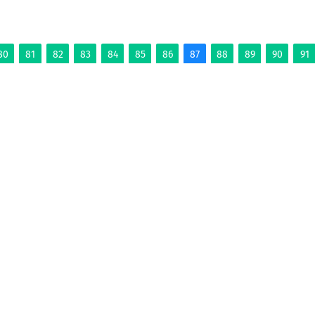
80
81
82
83
84
85
86
87
88
89
90
91
ЕНИЯ
ПАБЛИКИ
ФОТО
ЛОНГРИДЫ