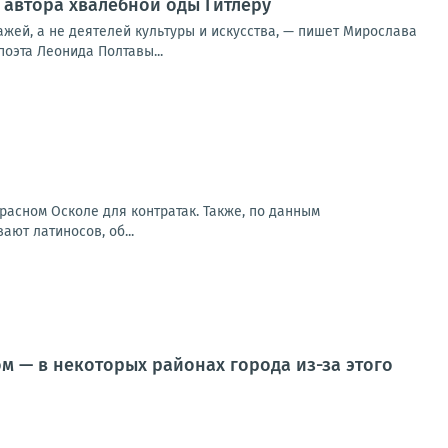
 автора хвалебной оды Гитлеру
жей, а не деятелей культуры и искусства, — пишет Мирослава
оэта Леонида Полтавы...
расном Осколе для контратак. Также, по данным
ют латиносов, об...
м — в некоторых районах города из-за этого