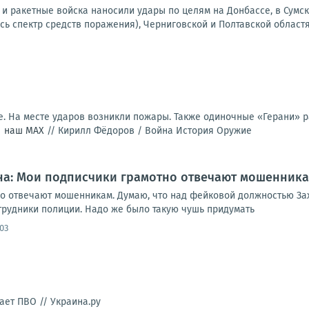
и ракетные войска наносили удары по целям на Донбассе, в Сумск
сь спектр средств поражения), Черниговской и Полтавской областях
е. На месте ударов возникли пожары. Также одиночные «Герани» р
|
наш МАХ
//
Кирилл Фёдоров / Война История Оружие
на: Мои подписчики грамотно отвечают мошенник
о отвечают мошенникам. Думаю, что над фейковой должностью Зах
отрудники полиции. Надо же было такую чушь придумать
:03
тает ПВО //
Украина.ру