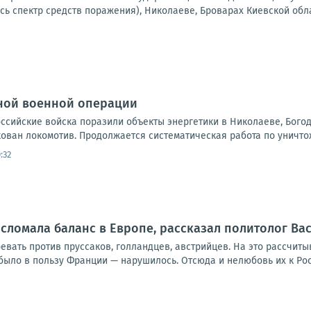
сь спектр средств поражения), Николаеве, Броварах Киевской облас
ной военной операции
Российские войска поразили объекты энергетики в Николаеве, Бог
кован локомотив. Продолжается систематическая работа по уничто
:32
l сломала баланс в Европе, рассказал политолог В
ать против пруссаков, голландцев, австрийцев. На это рассчитыв
 было в пользу Франции — нарушилось. Отсюда и нелюбовь их к Росси