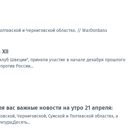
олтавской и Черниговской областях. //
WarDonbass
XII
клуб Швеции", приняли участие в начале декабря прошлого
против России...
ля вас важные новости на утро 21 апреля:
вской, Черниговской, Сумской и Полтавской областях, а
тура;Десять...