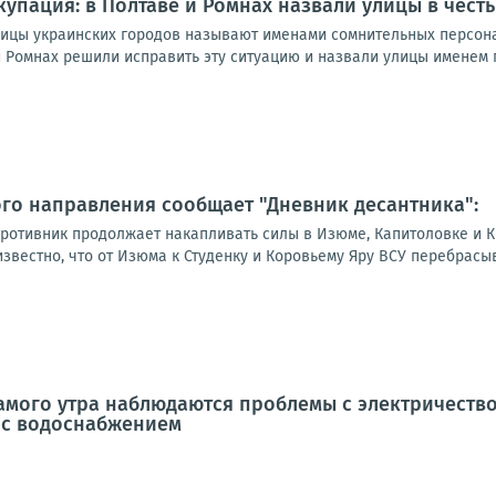
упация: в Полтаве и Ромнах назвали улицы в честь
лицы украинских городов называют именами сомнительных персона
и Ромнах решили исправить эту ситуацию и назвали улицы именем п
го направления сообщает "Дневник десантника":
противник продолжает накапливать силы в Изюме, Капитоловке и К
звестно, что от Изюма к Студенку и Коровьему Яру ВСУ перебрасыва
самого утра наблюдаются проблемы с электричество
 с водоснабжением