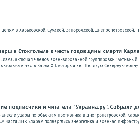
целям в Харьковской, Сумской, Запорожской, Днепропетровской, П
арш в Стокгольме в честь годовщины смерти Карла 
ацизма, включая членов военизированной группировки "Активный 
токгольма в честь Карла XII, который вел Великую Северную войну 
ие подписчики и читатели "Украина.ру". Собрали д
анесли удары по объектам противника в Днепропетровской, Харько
У части ДНР. Ударам подверглись энергетика и военная инфраструк