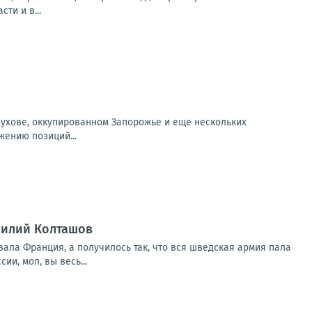
ти и в...
одухове, оккупированном Запорожье и еще нескольких
жению позиций...
асилий Колташов
ала Франция, а получилось так, что вся шведская армия пала
и, мол, вы весь...