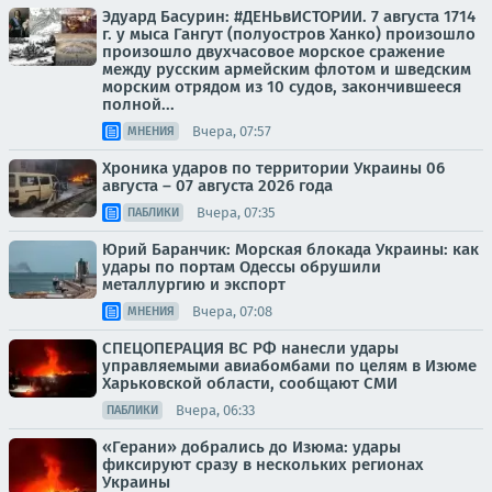
Эдуард Басурин: #ДЕНЬвИСТОРИИ. 7 августа 1714
г. у мыса Гангут (полуостров Ханко) произошло
произошло двухчасовое морское сражение
между русским армейским флотом и шведским
морским отрядом из 10 судов, закончившееся
полной...
Вчера, 07:57
МНЕНИЯ
Хроника ударов по территории Украины 06
августа – 07 августа 2026 года
Вчера, 07:35
ПАБЛИКИ
Юрий Баранчик: Морская блокада Украины: как
удары по портам Одессы обрушили
металлургию и экспорт
Вчера, 07:08
МНЕНИЯ
СПЕЦОПЕРАЦИЯ ВС РФ нанесли удары
управляемыми авиабомбами по целям в Изюме
Харьковской области, сообщают СМИ
Вчера, 06:33
ПАБЛИКИ
«Герани» добрались до Изюма: удары
фиксируют сразу в нескольких регионах
Украины