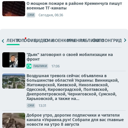
О мощном пожаре в районе Кременчуга пишут
военные ТГ-каналы
Сегодня, 06:36
СМИ
ЛЕНТА
ТОП
ОФИЦ.
ВИДЕО
СМИ
ВОЕНКОРЫ
МНЕНИЯ
ПАБЛИКИ
ФОТО
ЛОНГРИДЫ
"Дьяк" заговорил о своей мобилизации на
фронт
17:06
ПАБЛИКИ
Воздушная тревога сейчас объявлена в
большинстве областей Украины: Винницкой,
Житомирской, Киевской, Николаевской,
Одесской, Кировоградской, Полтавской,
Днепропетровской, Черниговской, Сумской,
Харьковской, а также на...
13:31
СМИ
Доброе утро, дорогие подписчики и читатели
канала «Украина.ру»! Собрали для вас главные
новости на утро 8 августа