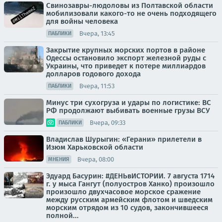
Свинозавры-людоловы из Полтавской области
мобилизовали какого-то не очень подходящего
для войны человека
Вчера, 13:45
ПАБЛИКИ
Закрытие крупных морских портов в районе
Одессы остановило экспорт железной руды с
Украины, что приведет к потере миллиардов
долларов годового дохода
Вчера, 11:53
ПАБЛИКИ
Минус три сухогруза и удары по логистике: ВС
РФ продолжают выбивать военные грузы ВСУ
Вчера, 09:33
ПАБЛИКИ
Владислав Шурыгин: «Герани» прилетели в
Изюм Харьковской области
Вчера, 08:00
МНЕНИЯ
Эдуард Басурин: #ДЕНЬвИСТОРИИ. 7 августа 1714
г. у мыса Гангут (полуостров Ханко) произошло
произошло двухчасовое морское сражение
между русским армейским флотом и шведским
морским отрядом из 10 судов, закончившееся
полной...