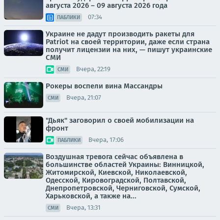
августа 2026 – 09 августа 2026 года
07:34
ПАБЛИКИ
Украине не дадут производить ракеты для
Patriot на своей территории, даже если страна
получит лицензии на них, — пишут украинские
СМИ
Вчера, 22:19
СМИ
Рокеры воспели вина Массандры
Вчера, 21:07
СМИ
"Дьяк" заговорил о своей мобилизации на
фронт
Вчера, 17:06
ПАБЛИКИ
Воздушная тревога сейчас объявлена в
большинстве областей Украины: Винницкой,
Житомирской, Киевской, Николаевской,
Одесской, Кировоградской, Полтавской,
Днепропетровской, Черниговской, Сумской,
Харьковской, а также на...
Вчера, 13:31
СМИ