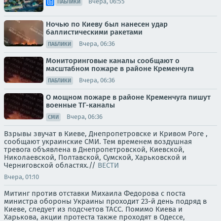
Вчера, 06:55
ПАБЛИКИ
Ночью по Киеву был нанесен удар
баллистическими ракетами
Вчера, 06:36
ПАБЛИКИ
Мониторинговые каналы сообщают о
масштабном пожаре в районе Кременчуга
Вчера, 06:36
ПАБЛИКИ
О мощном пожаре в районе Кременчуга пишут
военные ТГ-каналы
Вчера, 06:36
СМИ
Взрывы звучат в Киеве, Днепропетровске и Кривом Роге ,
сообщают украинские СМИ. Тем временем воздушная
тревога объявлена в Днепропетровской, Киевской,
Николаевской, Полтавской, Сумской, Харьковской и
Черниговской областях.//
ВЕСТИ
Вчера, 01:10
Митинг против отставки Михаила Федорова с поста
министра обороны Украины проходит 23-й день подряд в
Киеве, следует из подсчетов ТАСС. Помимо Киева и
Харькова, акции протеста также проходят в Одессе,