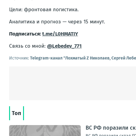
Цели: фронтовая логистика.
Аналитика и прогноз — через 15 минут.
Подписаться:
t.me/L0HMATIY
Связь со мной:
@Lebedev_771
Источник:
Telegram-канал "Лохматый Z Николаев, Сергей Леб
Топ
ВС РФ поразили ск
ВС РФ поразили склад ГС