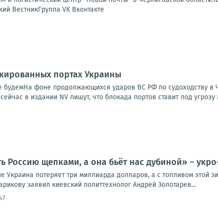
кий ВестникГруппа VK Вконтакте
окированных портах Украины
 не будемНа фоне продолжающихся ударов ВС РФ по судоходству в
сейчас в издании NV пишут, что блокада портов ставит под угрозу 
ь Россию щепками, а она бьёт нас дубиной» – укро
е Украина потеряет три миллиарда долларов, а с топливом этой зи
арикову заявил киевский политтехнолог Андрей Золотарев...
47