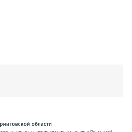
ерниговской области
акже атакована газокомпрессорная станция в Полтавской.