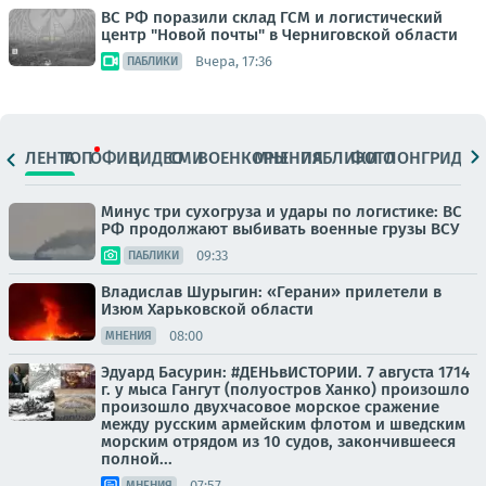
ВС РФ поразили склад ГСМ и логистический
центр "Новой почты" в Черниговской области
Вчера, 17:36
ПАБЛИКИ
ЛЕНТА
ТОП
ОФИЦ.
ВИДЕО
СМИ
ВОЕНКОРЫ
МНЕНИЯ
ПАБЛИКИ
ФОТО
ЛОНГРИДЫ
Минус три сухогруза и удары по логистике: ВС
РФ продолжают выбивать военные грузы ВСУ
09:33
ПАБЛИКИ
Владислав Шурыгин: «Герани» прилетели в
Изюм Харьковской области
08:00
МНЕНИЯ
Эдуард Басурин: #ДЕНЬвИСТОРИИ. 7 августа 1714
г. у мыса Гангут (полуостров Ханко) произошло
произошло двухчасовое морское сражение
между русским армейским флотом и шведским
морским отрядом из 10 судов, закончившееся
полной...
07:57
МНЕНИЯ