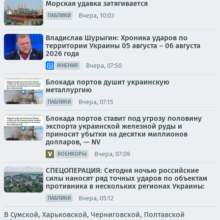
Морская удавка затягивается
Вчера, 10:03
ПАБЛИКИ
Владислав Шурыгин: Хроника ударов по
территории Украины 05 августа – 06 августа
2026 года
Вчера, 07:50
МНЕНИЯ
Блокада портов душит украинскую
металлургию
Вчера, 07:15
ПАБЛИКИ
Блокада портов ставит под угрозу половину
экспорта украинской железной руды и
приносит убытки на десятки миллионов
долларов, — NV
Вчера, 07:09
ВОЕНКОРЫ
СПЕЦОПЕРАЦИЯ: Сегодня ночью российские
силы наносят ряд точных ударов по объектам
противника в нескольких регионах Украины:
Вчера, 05:12
ПАБЛИКИ
В Сумской, Харьковской, Черниговской, Полтавской