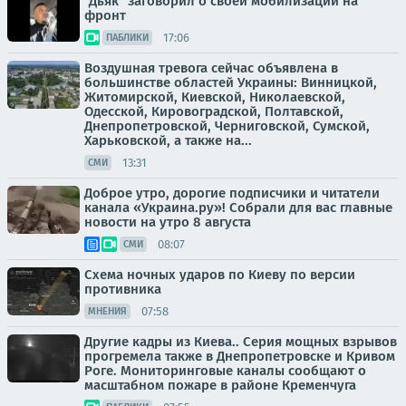
"Дьяк" заговорил о своей мобилизации на
фронт
17:06
ПАБЛИКИ
Воздушная тревога сейчас объявлена в
большинстве областей Украины: Винницкой,
Житомирской, Киевской, Николаевской,
Одесской, Кировоградской, Полтавской,
Днепропетровской, Черниговской, Сумской,
Харьковской, а также на...
13:31
СМИ
Доброе утро, дорогие подписчики и читатели
канала «Украина.ру»! Собрали для вас главные
новости на утро 8 августа
08:07
СМИ
Схема ночных ударов по Киеву по версии
противника
07:58
МНЕНИЯ
Другие кадры из Киева.. Серия мощных взрывов
прогремела также в Днепропетровске и Кривом
Роге. Мониторинговые каналы сообщают о
масштабном пожаре в районе Кременчуга