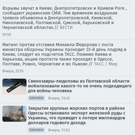
Взрывы звучат в Киеве, Днепропетровске и Кривом Роге ,
сообщают украинские СМИ. Тем временем воздушная
тревога объявлена в Днепропетровской, Киевской,
Николаевской, Полтавской, Сумской, Харьковской и
Черниговской областях.//
ВЕСТИ
01:10
Митинг против отставки Михаила Федорова с поста
министра обороны Украины проходит 23-й день подряд в
Киеве, следует из подсчетов ТАСС. Помимо Киева и
Харькова, акции протеста также проходят в Одессе,
Полтаве, Ровно, Чернигове и во Львове.//
ТАСС / Мир
Вчера, 22:16
Свинозавры-людоловы из Полтавской области
мобилизовали какого-то не очень подходящего
для войны человека
Вчера, 13:45
ПАБЛИКИ
Закрытие крупных морских портов в районе
Одессы остановило экспорт железной руды с
Украины, что приведет к потере миллиардов
долларов годового дохода
Вчера, 11:53
ПАБЛИКИ