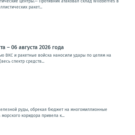
тические центры.— Противник атаковал склад Wildberries в
листических ракет...
 – 06 августа 2026 года
чью ВКС и ракетные войска наносили удары по целям на
весь спектр средств...
 железной руды, обрекая бюджет на многомиллионные
орского коридора привела к...