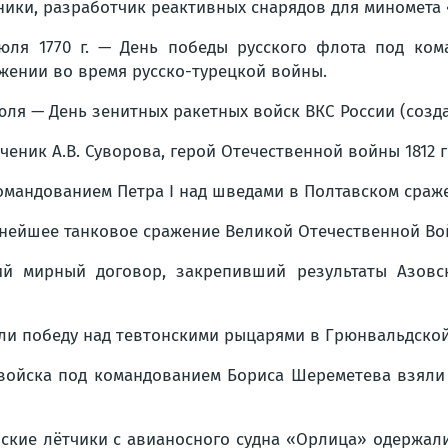
ники, разработчик реактивных снарядов для миномета
юля 1770 г. — День победы русского флота под ко
жении во время русско-турецкой войны.
юля — День зенитных ракетных войск ВКС России (создан
ченик А.В. Суворова, герой Отечественной войны 1812 го
командованием Петра I над шведами в Полтавском сраж
упнейшее танковое сражение Великой Отечественной Во
ий мирный договор, закрепивший результаты Азовск
жали победу над тевтонскими рыцарями в Грюнвальдской
е войска под командованием Бориса Шереметева взяли
орские лётчики с авианосного судна «Орлица» одержа