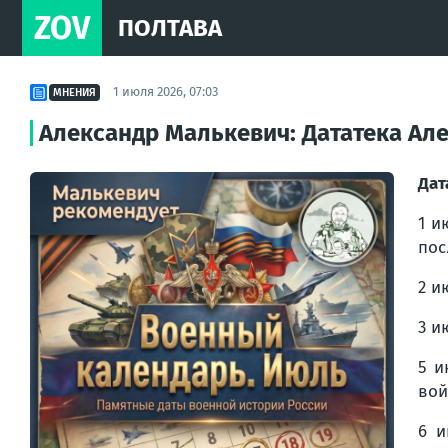
ZOV
ПОЛТАВА
1 июля 2026, 07:03
МНЕНИЯ
Александр Малькевич: Дататека Ал
Дат
1 и
пос
2 и
3 и
5 и
вой
6 и