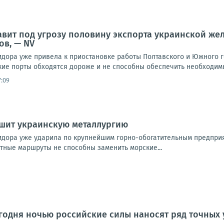
авит под угрозу половину экспорта украинской же
ов, — NV
идора уже привела к приостановке работы Полтавского и Южного 
кие порты обходятся дороже и не способны обеспечить необходимы
7:09
ушит украинскую металлургию
идора уже ударила по крупнейшим горно-обогатительным предпри
утные маршруты не способны заменить морские...
одня ночью российские силы наносят ряд точных 