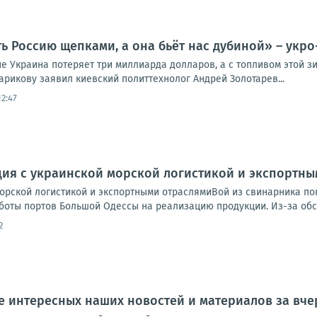
ь Россию щепками, а она бьёт нас дубиной» – укро
е Украина потеряет три миллиарда долларов, а с топливом этой зи
арикову заявил киевский политтехнолог Андрей Золотарев...
2:47
ция с украинской морской логистикой и экспортн
морской логистикой и экспортными отраслямиВой из свинарника по
оты портов Большой Одессы на реализацию продукции. Из-за обстр
2
 интересных наших новостей и материалов за вчер