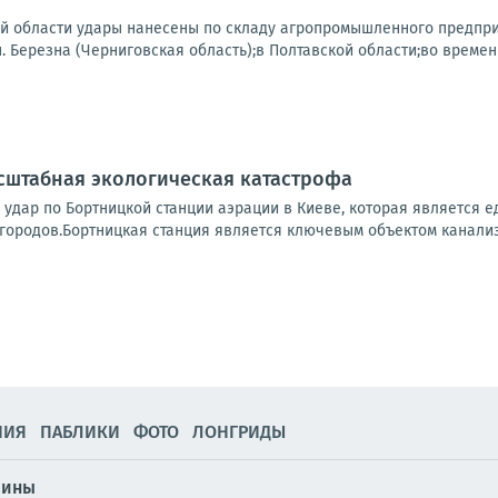
ой области удары нанесены по складу агропромышленного предпри
.п. Березна (Черниговская область);в Полтавской области;во времен
сштабная экологическая катастрофа
 удар по Бортницкой станции аэрации в Киеве, которая является
городов.Бортницкая станция является ключевым объектом канализ
НИЯ
ПАБЛИКИ
ФОТО
ЛОНГРИДЫ
аины