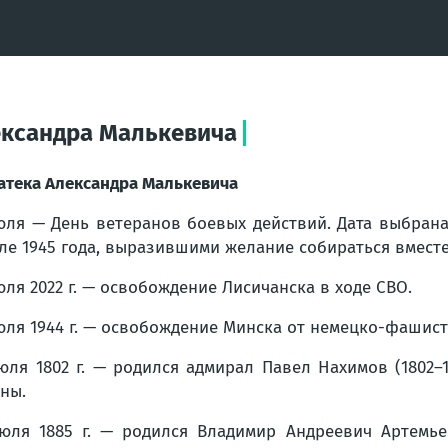
ександра Малькевича
атека Александра Малькевича
юля — День ветеранов боевых действий. Дата выбран
ле 1945 года, выразившими желание собираться вместе
юля 2022 г. — освобождение Лисичанска в ходе СВО.
юля 1944 г. — освобождение Минска от немецко-фашист
юля 1802 г. — родился адмирал Павел Нахимов (1802–1
ны.
юля 1885 г. — родился Владимир Андреевич Артемьев 