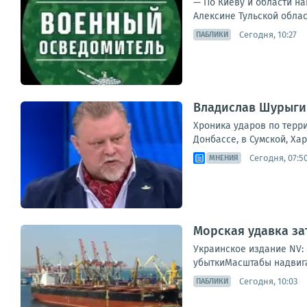
— По Киеву и области на
Алексине Тульской облас
Сегодня, 10:27
ПАБЛИКИ
Владислав Шурыгин
Хроника ударов по терри
Донбассе, в Сумской, Ха
Сегодня, 07:5
МНЕНИЯ
Морская удавка за
Украинское издание NV:
убыткиМасштабы надвига
Сегодня, 10:03
ПАБЛИКИ