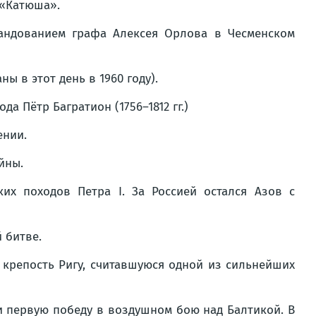
 «Катюша».
мандованием графа Алексея Орлова в Чесменском
ы в этот день в 1960 году).
да Пётр Багратион (1756–1812 гг.)
ении.
йны.
их походов Петра I. За Россией остался Азов с
 битве.
 крепость Ригу, считавшуюся одной из сильнейших
ли первую победу в воздушном бою над Балтикой. В