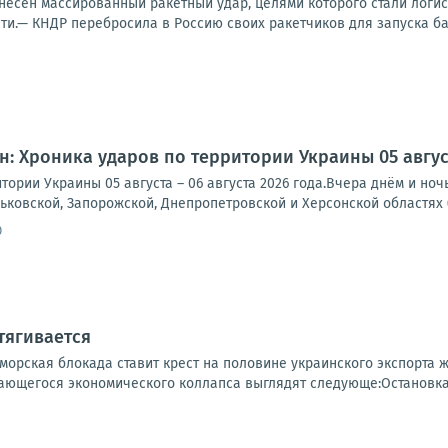
несен массированный ракетный удар, целями которого стали логис
ти.— КНДР перебросила в Россию своих ракетчиков для запуска бал
: Хроника ударов по территории Украины 05 августа
тории Украины 05 августа – 06 августа 2026 года.Вчера днём и но
рьковской, Запорожской, Днепропетровской и Херсонской областях (
0
тягивается
 морская блокада ставит крест на половине украинского экспорта
ющегося экономического коллапса выглядят следующе:Остановка м