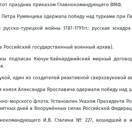
н этот праздник приказом Главнокомандующего ВМФ.
м Петра Румянцева одержала победу над турками при Ла
 русско-турецкой войны 1787-1791гг.: русская эска
не Российский государственный военный архив).
ойны подписан Кючук-Кайнарджийский мирный договор
а.
Сухой, один из создателей реактивной сверхзвуковой 
ем князя Александра Ярославича одержали победу над 
нно-морского флота. Установлен Указом Президента Ро
ятных дней в Вооружённых силах Российской Федерац
авнокомандующего И.В. Сталина № 227, вошедший в и