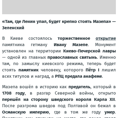
«Там, где Ленин упал, будет крепко стоять Мазепа» —
Зеленский
В Киеве состоялось
торжественное
открытие
памятника гетману
Ивану Мазепе
. Монумент
установлен на территории
Киево-Печерской лавры
— одной из главных
православных святынь
. Именно
там, по замыслу киевского режима, теперь будет
стоять
памятник
человеку, которого
Пётр I
лишил
всех титулов и наград, а
РПЦ предала анафеме
.
Мазепа вошёл в историю как
предатель
, который в
1708 году
, в разгар Северной войны, открыто
перешёл на сторону шведского короля Карла XII
.
После разгрома шведов под Полтавой он бежал в
Османскую империю
, где в том же году
умер
.