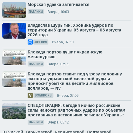
Морская удавка затягивается
Вчера, 10:03
ПАБЛИКИ
Владислав Шурыгин: Хроника ударов по
территории Украины 05 августа – 06 августа
2026 года
Вчера, 07:50
МНЕНИЯ
Блокада портов душит украинскую
металлургию
Вчера, 07:15
ПАБЛИКИ
Блокада портов ставит под угрозу половину
экспорта украинской железной руды и
приносит убытки на десятки миллионов
долларов, — NV
Вчера, 07:09
ВОЕНКОРЫ
СПЕЦОПЕРАЦИЯ: Сегодня ночью российские
силы наносят ряд точных ударов по объектам
противника в нескольких регионах Украины:
Вчера, 05:12
ПАБЛИКИ
В Сумской, Харьковской, Черниговской, Полтавской