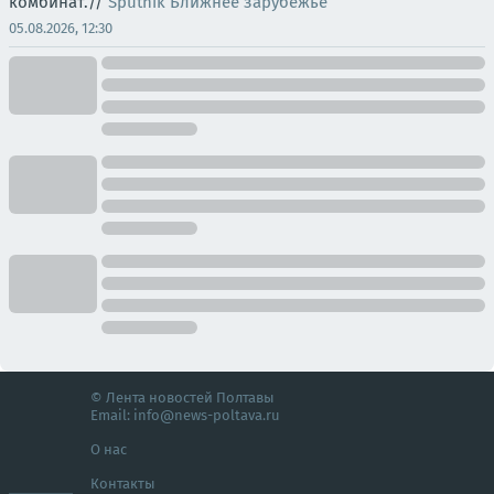
комбинат.//
Sputnik Ближнее зарубежье
05.08.2026, 12:30
© Лента новостей Полтавы
Email:
info@news-poltava.ru
О нас
Контакты