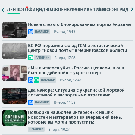
ЛЕНТА
ТОП
ОФИЦ.
ВИДЕО
СМИ
ВОЕНКОРЫ
МНЕНИЯ
ПАБЛИКИ
ФОТО
ЛОНГРИДЫ
Новые слезы о блокированных портах Украины
Вчера, 18:13
ПАБЛИКИ
ВС РФ поразили склад ГСМ и логистический
центр "Новой почты" в Черниговской области
Вчера, 17:36
ПАБЛИКИ
«Мы пытаемся убить Россию щепками, а она
бьёт нас дубиной» – укро-эксперт
Вчера, 12:47
ПАБЛИКИ
Два майора: Ситуация с украинской морской
логистикой и экспортными отраслями
Вчера, 11:52
ПАБЛИКИ
Подборка наиболее интересных наших
новостей и материалов за вчерашний день,
которые вы могли пропустить:
Вчера, 10:27
ПАБЛИКИ