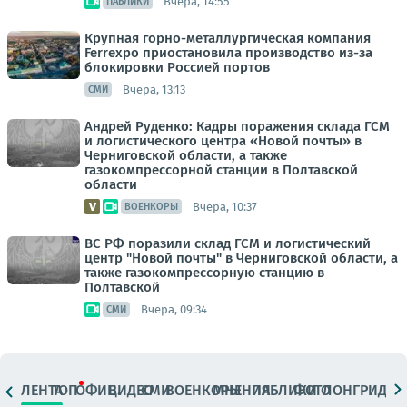
Вчера, 14:55
ПАБЛИКИ
Крупная горно-металлургическая компания
Ferrexpo приостановила производство из-за
блокировки Россией портов
Вчера, 13:13
СМИ
Андрей Руденко: Кадры поражения склада ГСМ
и логистического центра «Новой почты» в
Черниговской области, а также
газокомпрессорной станции в Полтавской
области
Вчера, 10:37
ВОЕНКОРЫ
ВС РФ поразили склад ГСМ и логистический
центр "Новой почты" в Черниговской области, а
также газокомпрессорную станцию в
Полтавской
Вчера, 09:34
СМИ
ЛЕНТА
ТОП
ОФИЦ.
ВИДЕО
СМИ
ВОЕНКОРЫ
МНЕНИЯ
ПАБЛИКИ
ФОТО
ЛОНГРИДЫ