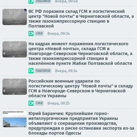
Вчера, 09:48
ПАБЛИКИ
ВС РФ поразили склад ГСМ и логистический
центр "Новой почты" в Черниговской области, а
также газокомпрессорную станцию в
Полтавской
Вчера, 09:34
СМИ
На кадрах момент поражения логистического
центра «Новой почты», склада ГСМ в
Новгороде-Северском Черниговской области, а
также газокомпрессорной станции в
населённом пункте Жабки Полтавской области
Вчера, 09:34
ПАБЛИКИ
Российские военные ударили по
логистическому центру "Новой почты" и складу
ГСМ в Новгороде-Северском в Черниговской
области Украины
Вчера, 09:25
СМИ
Юрий Баранчик: Крупнейшие горно-
металлургические предприятия Украины
объявляют о сокращении производства,
предупреждая о риске остановки экспорта из-за
блокады портов Одессы