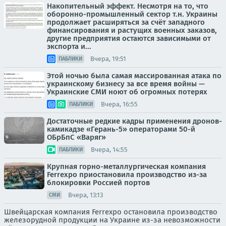
Накопительный эффект. Несмотря на то, что
оборонно-промышленный сектор т.н. Украины
продолжает расширяться за счёт западного
финансирования и растущих военных заказов,
другие предприятия остаются зависимыми от
экспорта и...
Вчера, 19:51
ПАБЛИКИ
Этой ночью была самая массированная атака по
украинскому бизнесу за все время войны —
Украинские СМИ ноют об огромных потерях
Вчера, 16:55
ПАБЛИКИ
Достаточные редкие кадры применения дронов-
камикадзе «Герань-5» операторами 50-й
ОБрБпС «Варяг»
Вчера, 14:55
ПАБЛИКИ
Крупная горно-металлургическая компания
Ferrexpo приостановила производство из-за
блокировки Россией портов
Вчера, 13:13
СМИ
Швейцарская компания Ferrexpo остановила производство
железорудной продукции на Украине из-за невозможности