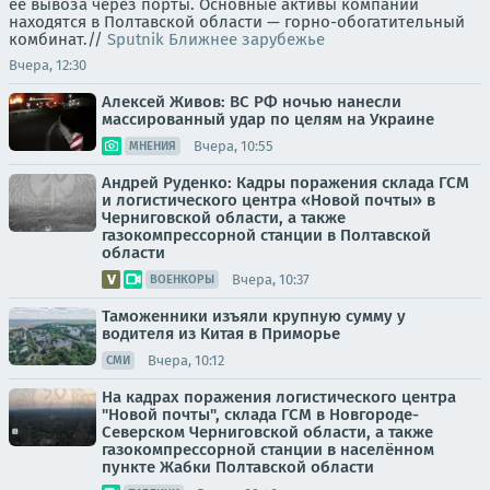
её вывоза через порты. Основные активы компании
находятся в Полтавской области — горно-обогатительный
комбинат.//
Sputnik Ближнее зарубежье
Вчера, 12:30
Алексей Живов: ВС РФ ночью нанесли
массированный удар по целям на Украине
Вчера, 10:55
МНЕНИЯ
Андрей Руденко: Кадры поражения склада ГСМ
и логистического центра «Новой почты» в
Черниговской области, а также
газокомпрессорной станции в Полтавской
области
Вчера, 10:37
ВОЕНКОРЫ
Таможенники изъяли крупную сумму у
водителя из Китая в Приморье
Вчера, 10:12
СМИ
На кадрах поражения логистического центра
"Новой почты", склада ГСМ в Новгороде-
Северском Черниговской области, а также
газокомпрессорной станции в населённом
пункте Жабки Полтавской области