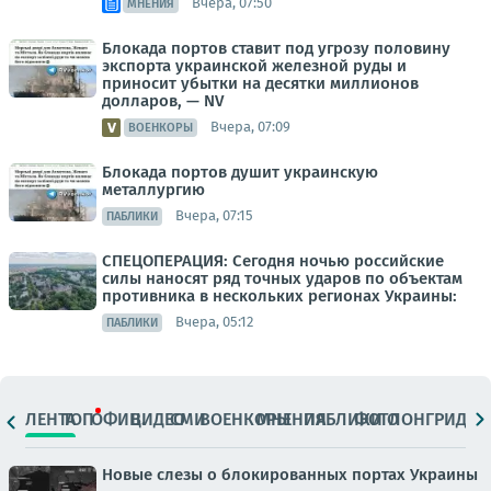
Вчера, 07:50
МНЕНИЯ
Блокада портов ставит под угрозу половину
экспорта украинской железной руды и
приносит убытки на десятки миллионов
долларов, — NV
Вчера, 07:09
ВОЕНКОРЫ
Блокада портов душит украинскую
металлургию
Вчера, 07:15
ПАБЛИКИ
СПЕЦОПЕРАЦИЯ: Сегодня ночью российские
силы наносят ряд точных ударов по объектам
противника в нескольких регионах Украины:
Вчера, 05:12
ПАБЛИКИ
ЛЕНТА
ТОП
ОФИЦ.
ВИДЕО
СМИ
ВОЕНКОРЫ
МНЕНИЯ
ПАБЛИКИ
ФОТО
ЛОНГРИДЫ
Новые слезы о блокированных портах Украины