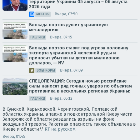
территории Украины 05 августа – 06 августа
2026 года
Вчера, 07:50
МНЕНИЯ
Блокада портов душит украинскую
металлургию
Вчера, 07:15
ПАБЛИКИ
Блокада портов ставит под угрозу половину
экспорта украинской железной руды и
приносит убытки на десятки миллионов
долларов, — NV
Вчера, 07:09
ВОЕНКОРЫ
СПЕЦОПЕРАЦИЯ: Сегодня ночью российские
силы наносят ряд точных ударов по объектам
противника в нескольких регионах Украины:
Вчера, 05:12
ПАБЛИКИ
В Сумской, Харьковской, Черниговской, Полтавской
областях Украины, а также в подконтрольной Киеву части
Запорожской области раздались взрывы на фоне
воздушной тревоги. Ракетная опасность также объявлена в
Киеве и области//
RT на русском
Вчера, 01:45