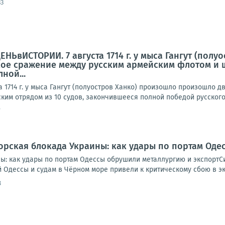
33
ЕНЬвИСТОРИИ. 7 августа 1714 г. у мыса Гангут (по
ое сражение между русским армейским флотом и ш
ной...
 1714 г. у мыса Гангут (полуостров Ханко) произошло произошло 
ким отрядом из 10 судов, закончившееся полной победой русского
7
рская блокада Украины: как удары по портам Оде
ы: как удары по портам Одессы обрушили металлургию и экспортС
Одессы и судам в Чёрном море привели к критическому сбою в экс
8