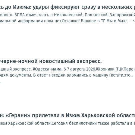
ь до Изюма: удары фиксируют сразу в нескольких
ивность БПЛА отмечалась в Николаевской, Полтавской, Запорожско
льной информации пока нет.Осташко! Важное в ТГ Мы в Макс — чит
ечерне-ночной новостишный экспресс.
ный экспресс. #Одесса-мама, 6-7 августа 2026.#Хроники_ТЦКПарень 
дям документы. В ответ негодяи вломились в машину (кстати,это...
7
: «Герани» прилетели в Изюм Харьковской област
зюм Харьковской области.Сегодня беспилотники также работали в 