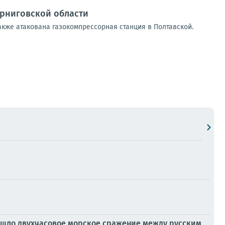
ерниговской области
акже атакована газокомпрессорная станция в Полтавской.
изошло двухчасовое морское сражение между русским