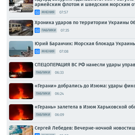
армейским флотом и шведским морским отр
07:57
МНЕНИЯ
Хроника ударов по территории Украины 06 а
07:35
ПАБЛИКИ
Юрий Баранчик: Морская блокада Украины
07:08
МНЕНИЯ
СПЕЦОПЕРАЦИЯ ВС РФ нанесли удары упра
06:33
ПАБЛИКИ
«Герани» добрались до Изюма: удары фикс
06:24
ПАБЛИКИ
«Герань» залетела в Изюм Харьковской об
06:09
ПАБЛИКИ
Сергей Лебедев: Вечерне-ночной новостиш