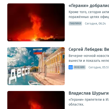
«Герани» добралис
Кроме того, сегодня акт
поражённых целях официа
Сегодня, 06:24
ПАБЛИКИ
Сергей Лебедев: В
Вечерне-ночной новостиш
вынести и показать нелю
Сегодня, 05:5
МНЕНИЯ
Владислав Шурыгин
«Герани» прилетели в И
областях.