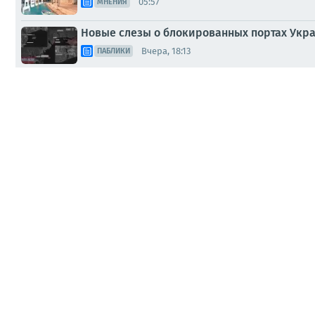
05:57
МНЕНИЯ
Новые слезы о блокированных портах Укр
Вчера, 18:13
ПАБЛИКИ
ВС РФ поразили склад ГСМ и логистически
Вчера, 17:36
ПАБЛИКИ
«Мы пытаемся убить Россию щепками, а она
Вчера, 12:47
ПАБЛИКИ
Два майора: Ситуация с украинской морск
Вчера, 11:52
ПАБЛИКИ
Подборка наиболее интересных наших ново
Вчера, 10:27
ПАБЛИКИ
Морская удавка затягивается
Вчера, 10:03
ПАБЛИКИ