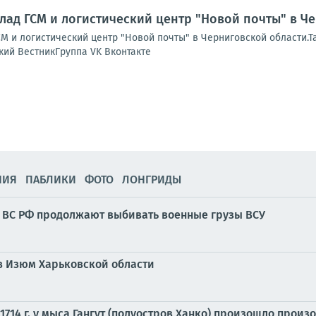
лад ГСМ и логистический центр "Новой почты" в Ч
М и логистический центр "Новой почты" в Черниговской области.Т
кий ВестникГруппа VK Вконтакте
НИЯ
ПАБЛИКИ
ФОТО
ЛОНГРИДЫ
е: ВС РФ продолжают выбивать военные грузы ВСУ
в Изюм Харьковской области
 1714 г. у мыса Гангут (полуостров Ханко) произошло про