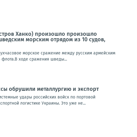
луостров Ханко) произошло произошло
ведским морским отрядом из 10 судов,
двухчасовое морское сражение между русским армейским
 флота.В ходе сражения шведы...
ссы обрушили металлургию и экспорт
истемные удары российских войск по портовой
портной логистике Украины. Это уже не...