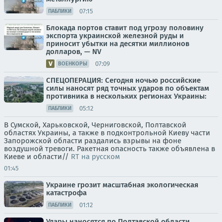
07:15
ПАБЛИКИ
Блокада портов ставит под угрозу половину
экспорта украинской железной руды и
приносит убытки на десятки миллионов
долларов, — NV
07:09
ВОЕНКОРЫ
СПЕЦОПЕРАЦИЯ: Сегодня ночью российские
силы наносят ряд точных ударов по объектам
противника в нескольких регионах Украины:
05:12
ПАБЛИКИ
В Сумской, Харьковской, Черниговской, Полтавской
областях Украины, а также в подконтрольной Киеву части
Запорожской области раздались взрывы на фоне
воздушной тревоги. Ракетная опасность также объявлена в
Киеве и области//
RT на русском
01:45
Украине грозит масштабная экологическая
катастрофа
01:12
ПАБЛИКИ
Удары наносятся по Полтавской области