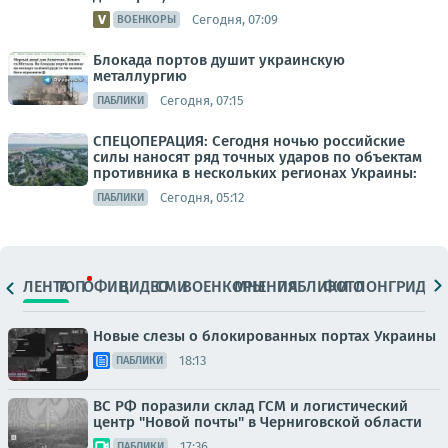
Сегодня, 07:09
ВОЕНКОРЫ
Блокада портов душит украинскую
металлургию
Сегодня, 07:15
ПАБЛИКИ
СПЕЦОПЕРАЦИЯ: Сегодня ночью российские
силы наносят ряд точных ударов по объектам
противника в нескольких регионах Украины:
Сегодня, 05:12
ПАБЛИКИ
ЛЕНТА
ТОП
ОФИЦ.
ВИДЕО
СМИ
ВОЕНКОРЫ
МНЕНИЯ
ПАБЛИКИ
ФОТО
ЛОНГРИДЫ
Новые слезы о блокированных портах Украины
18:13
ПАБЛИКИ
ВС РФ поразили склад ГСМ и логистический
центр "Новой почты" в Черниговской области
17:36
ПАБЛИКИ