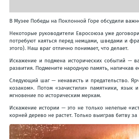
В Музее Победы на Поклонной Горе обсудили важн
Некоторые руководители Евросоюза уже договорили
потребуют каяться перед немцами, шведами и фран
этого). Наш враг отлично понимает, что делает.
Искажение и подмена исторических событий — ва
развития. Подмените народную память, напичкав е
Следующий шаг — ненависть и предательство. Яр
козаком». Потом «зачистили» памятники, язык и
мгновение по историческим меркам.
Искажение истории — это не только нелепые «ист
корней дерево не растет. Только выиграв битву з