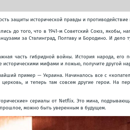
ость защиты исторической правды и противодействие
сь до того, что в 1941-м Советский Союз, якобы, на
цузами за Сталинград, Полтаву и Бородино. И дело т
жная часть гибридной войны. История народа, его п
е историческими мифами и ложью, получите другой на
чайший пример — Украина. Начиналось все с «копател
 церковь, и теперь там совсем другие герои. На п
орические» сериалы от Netflix. Это мина, подрывающ
а прошлое, можно быть уверенным в будущем.