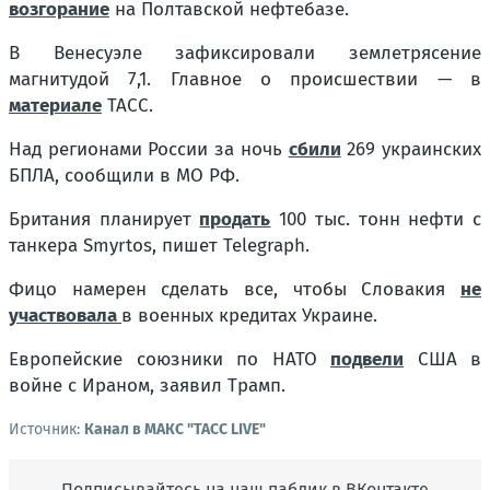
возгорание
на Полтавской нефтебазе.
В Венесуэле зафиксировали землетрясение
магнитудой 7,1. Главное о происшествии — в
материале
ТАСС.
Над регионами России за ночь
сбили
269 украинских
БПЛА, сообщили в МО РФ.
Британия планирует
продать
100 тыс. тонн нефти с
танкера Smyrtos, пишет Telegraph.
Фицо намерен сделать все, чтобы Словакия
не
участвовала
в военных кредитах Украине.
Европейские союзники по НАТО
подвели
США в
войне с Ираном, заявил Трамп.
Источник:
Канал в МАКС "ТАСС LIVE"
Подписывайтесь на наш паблик в ВКонтакте