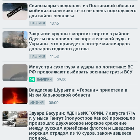
Свинозавры-людоловы из Полтавской области
мобилизовали какого-то не очень подходящего
для войны человека
13:45
ПАБЛИКИ
Закрытие крупных морских портов в районе
Одессы остановило экспорт железной руды с
Украины, что приведет к потере миллиардов
долларов годового дохода
11:53
ПАБЛИКИ
Минус три сухогруза и удары по логистике: ВС
РФ продолжают выбивать военные грузы ВСУ
09:33
ПАБЛИКИ
Владислав Шурыгин: «Герани» прилетели в
Изюм Харьковской области
08:00
МНЕНИЯ
Эдуард Басурин: #ДЕНЬвИСТОРИИ. 7 августа 1714
г. у мыса Гангут (полуостров Ханко) произошло
произошло двухчасовое морское сражение
между русским армейским флотом и шведским
морским отрядом из 10 судов, закончившееся
полной...