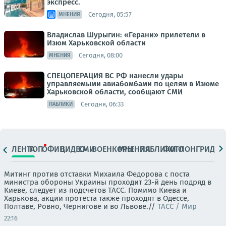
экспресс.
Сегодня, 05:57
МНЕНИЯ
Владислав Шурыгин: «Герани» прилетели в
Изюм Харьковской области
Сегодня, 08:00
МНЕНИЯ
СПЕЦОПЕРАЦИЯ ВС РФ нанесли удары
управляемыми авиабомбами по целям в Изюме
Харьковской области, сообщают СМИ
Сегодня, 06:33
ПАБЛИКИ
ЛЕНТА
ТОП
ОФИЦ.
ВИДЕО
СМИ
ВОЕНКОРЫ
МНЕНИЯ
ПАБЛИКИ
ФОТО
ЛОНГРИДЫ
Митинг против отставки Михаила Федорова с поста
министра обороны Украины проходит 23-й день подряд в
Киеве, следует из подсчетов ТАСС. Помимо Киева и
Харькова, акции протеста также проходят в Одессе,
Полтаве, Ровно, Чернигове и во Львове.//
ТАСС / Мир
22:16