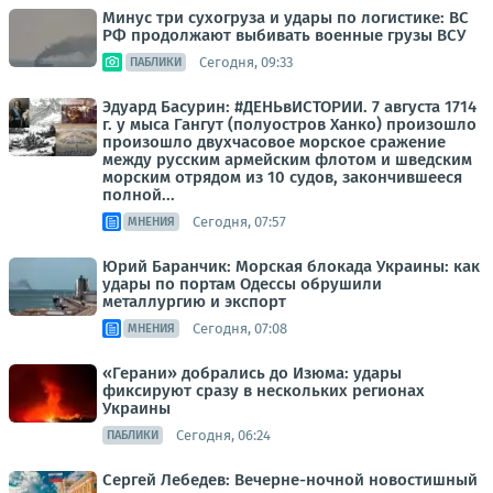
Минус три сухогруза и удары по логистике: ВС
РФ продолжают выбивать военные грузы ВСУ
Сегодня, 09:33
ПАБЛИКИ
Эдуард Басурин: #ДЕНЬвИСТОРИИ. 7 августа 1714
г. у мыса Гангут (полуостров Ханко) произошло
произошло двухчасовое морское сражение
между русским армейским флотом и шведским
морским отрядом из 10 судов, закончившееся
полной...
Сегодня, 07:57
МНЕНИЯ
Юрий Баранчик: Морская блокада Украины: как
удары по портам Одессы обрушили
металлургию и экспорт
Сегодня, 07:08
МНЕНИЯ
«Герани» добрались до Изюма: удары
фиксируют сразу в нескольких регионах
Украины
Сегодня, 06:24
ПАБЛИКИ
Сергей Лебедев: Вечерне-ночной новостишный