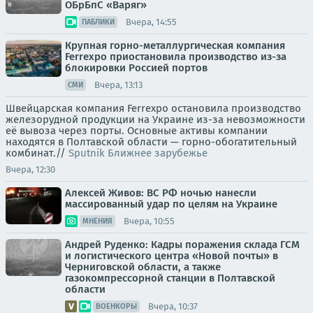
ОБрБпС «Варяг»
Вчера, 14:55
ПАБЛИКИ
Крупная горно-металлургическая компания
Ferrexpo приостановила производство из-за
блокировки Россией портов
Вчера, 13:13
СМИ
Швейцарская компания Ferrexpo остановила производство
железорудной продукции на Украине из-за невозможности
её вывоза через порты. Основные активы компании
находятся в Полтавской области — горно-обогатительный
комбинат.//
Sputnik Ближнее зарубежье
Вчера, 12:30
Алексей Живов: ВС РФ ночью нанесли
массированный удар по целям на Украине
Вчера, 10:55
МНЕНИЯ
Андрей Руденко: Кадры поражения склада ГСМ
и логистического центра «Новой почты» в
Черниговской области, а также
газокомпрессорной станции в Полтавской
области
Вчера, 10:37
ВОЕНКОРЫ