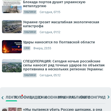
Блокада портов душит украинскую
металлургию
Сегодня, 07:15
ПАБЛИКИ
Украине грозит масштабная экологическая
катастрофа
Сегодня, 01:12
ПАБЛИКИ
Удары наносятся по Полтавской области
Вчера, 23:55
СМИ
СПЕЦОПЕРАЦИЯ: Сегодня ночью российские
силы наносят ряд точных ударов по объектам
противника в нескольких регионах Украины:
Сегодня, 05:12
ПАБЛИКИ
ЛЕНТА
ТОП
ОФИЦ.
ВИДЕО
СМИ
ВОЕНКОРЫ
МНЕНИЯ
ПАБЛИКИ
ФОТО
ЛОНГРИДЫ
«Мы пытаемся убить Россию щепками, а она