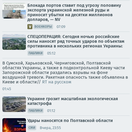
Блокада портов ставит под угрозу половину
экспорта украинской железной руды и
приносит убытки на десятки миллионов
долларов, — NV
07:09
ВОЕНКОРЫ
СПЕЦОПЕРАЦИЯ: Сегодня ночью российские
силы наносят ряд точных ударов по объектам
противника в нескольких регионах Украины:
05:12
ПАБЛИКИ
В Сумской, Харьковской, Черниговской, Полтавской
областях Украины, а также в подконтрольной Киеву части
Запорожской области раздались взрывы на фоне
воздушной тревоги. Ракетная опасность также объявлена в
Киеве и области//
RT на русском
01:45
Украине грозит масштабная экологическая
катастрофа
01:12
ПАБЛИКИ
Удары наносятся по Полтавской области
Вчера, 23:55
СМИ