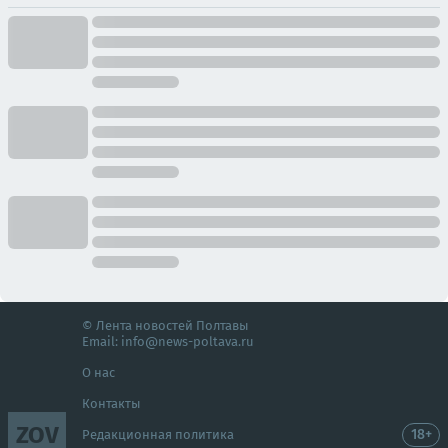
© Лента новостей Полтавы
Email:
info@news-poltava.ru
О нас
Контакты
ZOV
18+
Редакционная политика