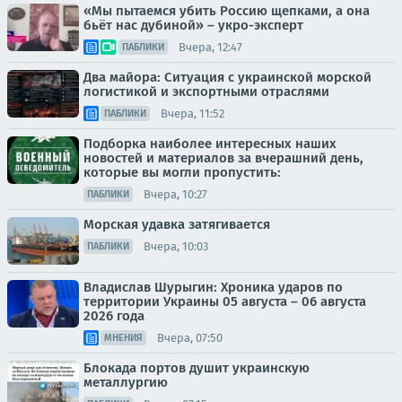
«Мы пытаемся убить Россию щепками, а она
бьёт нас дубиной» – укро-эксперт
Вчера, 12:47
ПАБЛИКИ
Два майора: Ситуация с украинской морской
логистикой и экспортными отраслями
Вчера, 11:52
ПАБЛИКИ
Подборка наиболее интересных наших
новостей и материалов за вчерашний день,
которые вы могли пропустить:
Вчера, 10:27
ПАБЛИКИ
Морская удавка затягивается
Вчера, 10:03
ПАБЛИКИ
Владислав Шурыгин: Хроника ударов по
территории Украины 05 августа – 06 августа
2026 года
Вчера, 07:50
МНЕНИЯ
Блокада портов душит украинскую
металлургию