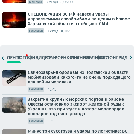
Сегодня, 08:00
МНЕНИЯ
СПЕЦОПЕРАЦИЯ ВС РФ нанесли удары
управляемыми авиабомбами по целям в Изюме
Харьковской области, сообщают СМИ
Сегодня, 06:33
ПАБЛИКИ
ЛЕНТА
ТОП
ОФИЦ.
ВИДЕО
СМИ
ВОЕНКОРЫ
МНЕНИЯ
ПАБЛИКИ
ФОТО
ЛОНГРИДЫ
Свинозавры-людоловы из Полтавской области
мобилизовали какого-то не очень подходящего
для войны человека
13:45
ПАБЛИКИ
Закрытие крупных морских портов в районе
Одессы остановило экспорт железной руды с
Украины, что приведет к потере миллиардов
долларов годового дохода
11:53
ПАБЛИКИ
Минус три сухогруза и удары по логистике: ВС