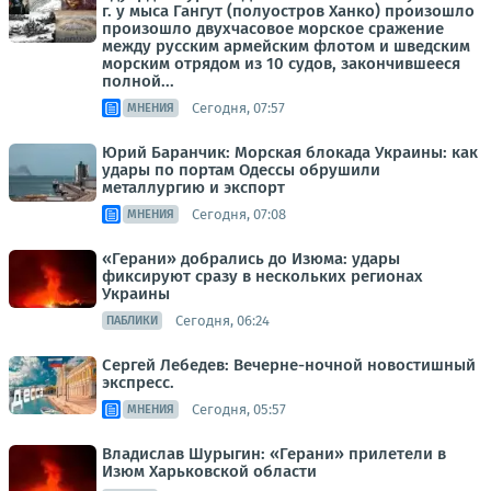
г. у мыса Гангут (полуостров Ханко) произошло
произошло двухчасовое морское сражение
между русским армейским флотом и шведским
морским отрядом из 10 судов, закончившееся
полной...
Сегодня, 07:57
МНЕНИЯ
Юрий Баранчик: Морская блокада Украины: как
удары по портам Одессы обрушили
металлургию и экспорт
Сегодня, 07:08
МНЕНИЯ
«Герани» добрались до Изюма: удары
фиксируют сразу в нескольких регионах
Украины
Сегодня, 06:24
ПАБЛИКИ
Сергей Лебедев: Вечерне-ночной новостишный
экспресс.
Сегодня, 05:57
МНЕНИЯ
Владислав Шурыгин: «Герани» прилетели в
Изюм Харьковской области