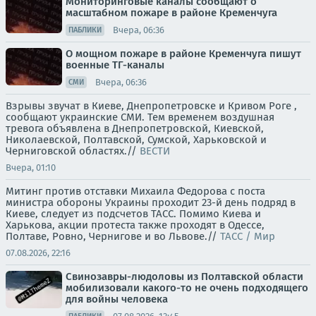
Мониторинговые каналы сообщают о
масштабном пожаре в районе Кременчуга
Вчера, 06:36
ПАБЛИКИ
О мощном пожаре в районе Кременчуга пишут
военные ТГ-каналы
Вчера, 06:36
СМИ
Взрывы звучат в Киеве, Днепропетровске и Кривом Роге ,
сообщают украинские СМИ. Тем временем воздушная
тревога объявлена в Днепропетровской, Киевской,
Николаевской, Полтавской, Сумской, Харьковской и
Черниговской областях.//
ВЕСТИ
Вчера, 01:10
Митинг против отставки Михаила Федорова с поста
министра обороны Украины проходит 23-й день подряд в
Киеве, следует из подсчетов ТАСС. Помимо Киева и
Харькова, акции протеста также проходят в Одессе,
Полтаве, Ровно, Чернигове и во Львове.//
ТАСС / Мир
07.08.2026, 22:16
Свинозавры-людоловы из Полтавской области
мобилизовали какого-то не очень подходящего
для войны человека