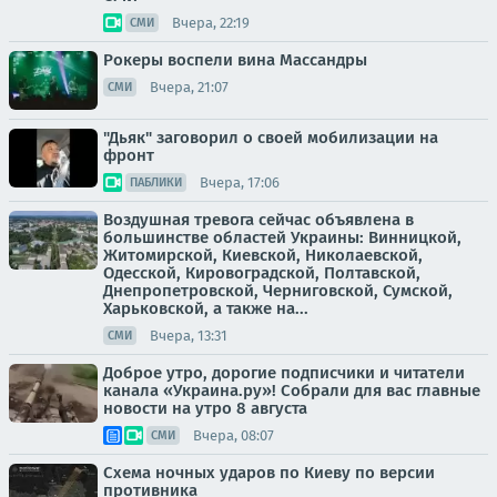
Вчера, 22:19
СМИ
Рокеры воспели вина Массандры
Вчера, 21:07
СМИ
"Дьяк" заговорил о своей мобилизации на
фронт
Вчера, 17:06
ПАБЛИКИ
Воздушная тревога сейчас объявлена в
большинстве областей Украины: Винницкой,
Житомирской, Киевской, Николаевской,
Одесской, Кировоградской, Полтавской,
Днепропетровской, Черниговской, Сумской,
Харьковской, а также на...
Вчера, 13:31
СМИ
Доброе утро, дорогие подписчики и читатели
канала «Украина.ру»! Собрали для вас главные
новости на утро 8 августа
Вчера, 08:07
СМИ
Схема ночных ударов по Киеву по версии
противника