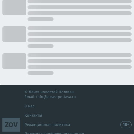
© Лента новостей Полтавы
Email:
info@news-poltava.ru
О нас
Контакты
ZOV
18+
Редакционная политика
Политика конфиденциальности