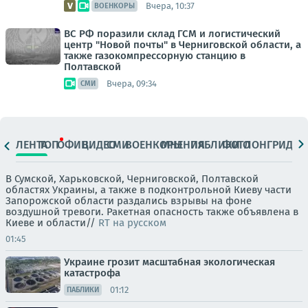
Вчера, 10:37
ВОЕНКОРЫ
ВС РФ поразили склад ГСМ и логистический
центр "Новой почты" в Черниговской области, а
также газокомпрессорную станцию в
Полтавской
Вчера, 09:34
СМИ
ЛЕНТА
ТОП
ОФИЦ.
ВИДЕО
СМИ
ВОЕНКОРЫ
МНЕНИЯ
ПАБЛИКИ
ФОТО
ЛОНГРИДЫ
В Сумской, Харьковской, Черниговской, Полтавской
областях Украины, а также в подконтрольной Киеву части
Запорожской области раздались взрывы на фоне
воздушной тревоги. Ракетная опасность также объявлена в
Киеве и области//
RT на русском
01:45
Украине грозит масштабная экологическая
катастрофа
01:12
ПАБЛИКИ