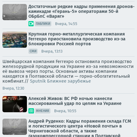
Достаточные редкие кадры применения дронов-
камикадзе «Герань-5» операторами 50-й
ОБрБпС «Варяг»
Вчера, 14:55
ПАБЛИКИ
Крупная горно-металлургическая компания
Ferrexpo приостановила производство из-за
блокировки Россией портов
Вчера, 13:13
СМИ
Швейцарская компания Ferrexpo остановила производство
железорудной продукции на Украине из-за невозможности
её вывоза через порты. Основные активы компании
находятся в Полтавской области — горно-обогатительный
комбинат.//
Sputnik Ближнее зарубежье
Вчера, 12:30
Алексей Живов: ВС РФ ночью нанесли
массированный удар по целям на Украине
Вчера, 10:55
МНЕНИЯ
Андрей Руденко: Кадры поражения склада ГСМ
и логистического центра «Новой почты» в
Черниговской области, а также
газокомпрессорной станции в Полтавской