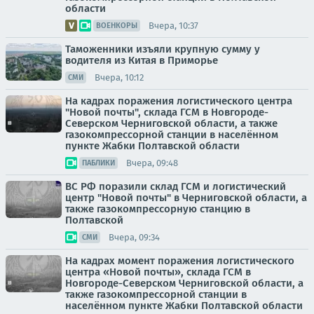
области
Вчера, 10:37
ВОЕНКОРЫ
Таможенники изъяли крупную сумму у
водителя из Китая в Приморье
Вчера, 10:12
СМИ
На кадрах поражения логистического центра
"Новой почты", склада ГСМ в Новгороде-
Северском Черниговской области, а также
газокомпрессорной станции в населённом
пункте Жабки Полтавской области
Вчера, 09:48
ПАБЛИКИ
ВС РФ поразили склад ГСМ и логистический
центр "Новой почты" в Черниговской области, а
также газокомпрессорную станцию в
Полтавской
Вчера, 09:34
СМИ
На кадрах момент поражения логистического
центра «Новой почты», склада ГСМ в
Новгороде-Северском Черниговской области, а
также газокомпрессорной станции в
населённом пункте Жабки Полтавской области