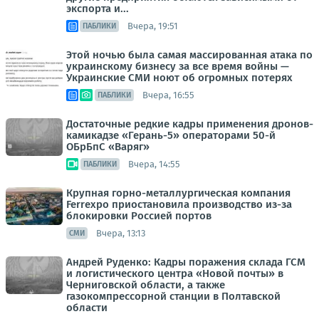
экспорта и...
Вчера, 19:51
ПАБЛИКИ
Этой ночью была самая массированная атака по
украинскому бизнесу за все время войны —
Украинские СМИ ноют об огромных потерях
Вчера, 16:55
ПАБЛИКИ
Достаточные редкие кадры применения дронов-
камикадзе «Герань-5» операторами 50-й
ОБрБпС «Варяг»
Вчера, 14:55
ПАБЛИКИ
Крупная горно-металлургическая компания
Ferrexpo приостановила производство из-за
блокировки Россией портов
Вчера, 13:13
СМИ
Андрей Руденко: Кадры поражения склада ГСМ
и логистического центра «Новой почты» в
Черниговской области, а также
газокомпрессорной станции в Полтавской
области