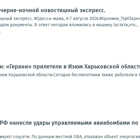
ечерне-ночной новостишный экспресс.
ный экспресс. #Одесса-мама, 6-7 августа 2026.#Хроники_ТЦКПарень 
дям документы. В ответ негодяи вломились в машину (кстати,это...
7
: «Герани» прилетели в Изюм Харьковской област
зюм Харьковской области.Сегодня беспилотники также работали в 
РФ нанесли удары управляемыми авиабомбами по 
икуют соцсети. По данным местной ОВА, атакован объект энергосн