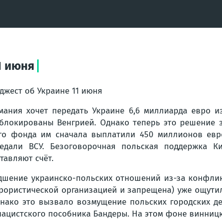
1 июня
джест об Украине 11 июня
мания хочет передать Украине 6,6 миллиарда евро 
блокированы Венгрией. Однако теперь это решение 
го фонда им сначала выплатили 450 миллионов евр
едали ВСУ. Безоговорочная польская поддержка 
тавляют счёт.
дшение украинско-польских отношений из-за конфлик
рористической организацией и запрещена) уже ощутил
нако это вызвало возмущение польских городских деп
нацистского пособника Бандеры. На этом фоне винниц