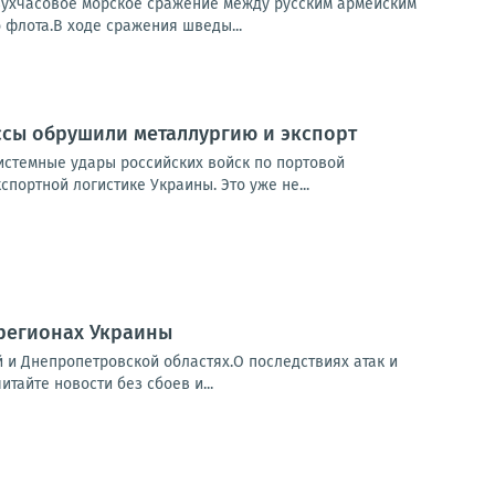
двухчасовое морское сражение между русским армейским
 флота.В ходе сражения шведы...
ссы обрушили металлургию и экспорт
истемные удары российских войск по портовой
портной логистике Украины. Это уже не...
 регионах Украины
й и Днепропетровской областях.О последствиях атак и
айте новости без сбоев и...