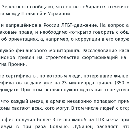
 Зеленского сообщают, что он не собирается отменять
ла между Польшей и Украиной.
и запрещённое в России ЛГБТ-движение. На вопрос а
наковые права, и необходимо «открыто говорить с общ
 об ориентациях, а, например, о коррупции в его окру
лужбе финансового мониторинга. Расследование кас
лионов гривен на строительстве фортификаций на Д
гна Пронин.
ые сертификаты, по которым люди, потерявшие жильё 
тификатов выдали уже на 23 миллиарда гривен (350 
одождать. При этом сколько нужно ждать никто не уточн
 что каждый месяц в армию незаконно попадают приме
омы хватают всех, кого могут. В том числе людей с о
о офис получил более 3 тысяч жалоб на ТЦК из-за при
мум в три раза больше. Лубинец заявляет, чт