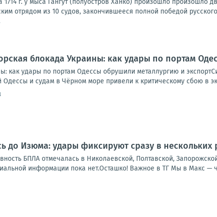
 1714 г. у мыса Гангут (полуостров Ханко) произошло произошло 
ким отрядом из 10 судов, закончившееся полной победой русского
7
рская блокада Украины: как удары по портам Оде
ы: как удары по портам Одессы обрушили металлургию и экспортС
Одессы и судам в Чёрном море привели к критическому сбою в экс
8
ь до Изюма: удары фиксируют сразу в нескольких
ивность БПЛА отмечалась в Николаевской, Полтавской, Запорожско
льной информации пока нет.Осташко! Важное в ТГ Мы в Макс — чит