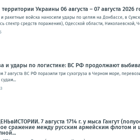
территории Украины 06 августа – 07 августа 2026 г
и ракетные войска наносили удары по целям на Донбассе, в Сумск
сь спектр средств поражения), Одесской области, Николаевской, Че
5
за и удары по логистике: ВС РФ продолжают выбив
ом 7 августа ВС РФ поразили три сухогруза в Черном море, перево
судам...
33
ЕНЬвИСТОРИИ. 7 августа 1714 г. у мыса Гангут (по
ое сражение между русским армейским флотом и ш
ной...