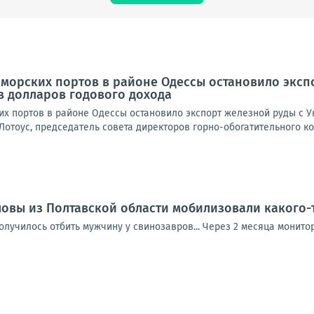
морских портов в районе Одессы остановило экспо
в долларов годового дохода
их портов в районе Одессы остановило экспорт железной руды с У
Лотоус, председатель совета директоров горно-обогатительного ко
вы из Полтавской области мобилизовали какого-т
получилось отбить мужчину у свинозавров... Через 2 месяца монит