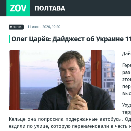
ZOV
ПОЛТАВА
11 июня 2026, 19:20
МНЕНИЯ
Олег Царёв: Дайджест об Украине 1
Дай
Гер
раз
это
пер
выс
Уху
тер
Кельце она попросила подержанные автобусы. Од
ездили по улице, которую переименовали в честь 