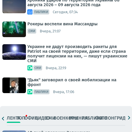
Хроника ударов по территории Украины 08
августа 2026 – 09 августа 2026 года
Сегодня, 07:34
ПАБЛИКИ
Рокеры воспели вина Массандры
Вчера, 21:07
СМИ
Украине не дадут производить ракеты для
Patriot на своей территории, даже если страна
получит лицензии на них, — пишут украинские
СМИ
Вчера, 22:19
СМИ
"Дьяк" заговорил о своей мобилизации на
фронт
Вчера, 17:06
ПАБЛИКИ
ЛЕНТА
ТОП
ОФИЦ.
ВИДЕО
СМИ
ВОЕНКОРЫ
МНЕНИЯ
ПАБЛИКИ
ФОТО
ЛОНГРИДЫ