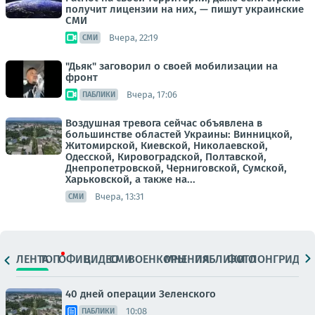
получит лицензии на них, — пишут украинские
СМИ
Вчера, 22:19
СМИ
"Дьяк" заговорил о своей мобилизации на
фронт
Вчера, 17:06
ПАБЛИКИ
Воздушная тревога сейчас объявлена в
большинстве областей Украины: Винницкой,
Житомирской, Киевской, Николаевской,
Одесской, Кировоградской, Полтавской,
Днепропетровской, Черниговской, Сумской,
Харьковской, а также на...
Вчера, 13:31
СМИ
ЛЕНТА
ТОП
ОФИЦ.
ВИДЕО
СМИ
ВОЕНКОРЫ
МНЕНИЯ
ПАБЛИКИ
ФОТО
ЛОНГРИДЫ
40 дней операции Зеленского
10:08
ПАБЛИКИ