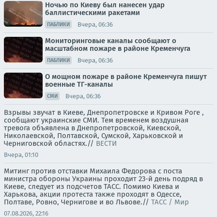
Ночью по Киеву был нанесен удар
баллистическими ракетами
Вчера, 06:36
ПАБЛИКИ
Мониторинговые каналы сообщают о
масштабном пожаре в районе Кременчуга
Вчера, 06:36
ПАБЛИКИ
О мощном пожаре в районе Кременчуга пишут
военные ТГ-каналы
Вчера, 06:36
СМИ
Взрывы звучат в Киеве, Днепропетровске и Кривом Роге ,
сообщают украинские СМИ. Тем временем воздушная
тревога объявлена в Днепропетровской, Киевской,
Николаевской, Полтавской, Сумской, Харьковской и
Черниговской областях.//
ВЕСТИ
Вчера, 01:10
Митинг против отставки Михаила Федорова с поста
министра обороны Украины проходит 23-й день подряд в
Киеве, следует из подсчетов ТАСС. Помимо Киева и
Харькова, акции протеста также проходят в Одессе,
Полтаве, Ровно, Чернигове и во Львове.//
ТАСС / Мир
07.08.2026, 22:16