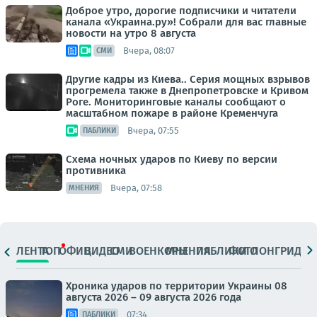
Доброе утро, дорогие подписчики и читатели
канала «Украина.ру»! Собрали для вас главные
новости на утро 8 августа
Вчера, 08:07
СМИ
Другие кадры из Киева.. Серия мощных взрывов
прогремела также в Днепропетровске и Кривом
Роге. Мониторинговые каналы сообщают о
масштабном пожаре в районе Кременчуга
Вчера, 07:55
ПАБЛИКИ
Схема ночных ударов по Киеву по версии
противника
Вчера, 07:58
МНЕНИЯ
ЛЕНТА
ТОП
ОФИЦ.
ВИДЕО
СМИ
ВОЕНКОРЫ
МНЕНИЯ
ПАБЛИКИ
ФОТО
ЛОНГРИДЫ
Хроника ударов по территории Украины 08
августа 2026 – 09 августа 2026 года
07:34
ПАБЛИКИ