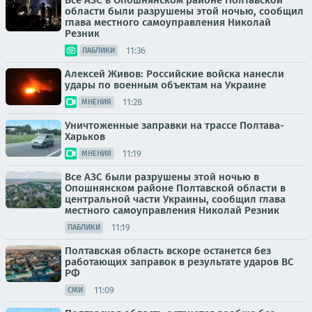
Все АЗС в Опошнянском районе Полтавской
области были разрушены этой ночью, сообщил
глава местного самоуправления Николай
Резник
11:36
ПАБЛИКИ
Алексей Живов: Российские войска нанесли
удары по военным объектам на Украине
11:28
МНЕНИЯ
Уничтоженные заправки на трассе Полтава-
Харьков
11:19
МНЕНИЯ
Все АЗС были разрушены этой ночью в
Опошнянском районе Полтавской области в
центральной части Украины, сообщил глава
местного самоуправления Николай Резник
11:19
ПАБЛИКИ
Полтавская область вскоре останется без
работающих заправок в результате ударов ВС
РФ
11:09
СМИ