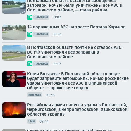
Полтавская область останется вообще без
заправок: ночью были уничтожены все АЗС в
Опошнянском районе, — глава района
11:02
ПАБЛИКИ
14 пораженных АЗС на трассе Полтава-Харьков
10:54
ПАБЛИКИ
В Полтавской области почти не осталось АЗС:
ВС РФ уничтожили все заправки в
Опишнянском районе
10:07
ПАБЛИКИ
Юлия Витязева: В Полтавской области негде
будет заправить автомобиль: ночью российские
удары уничтожили все АЗС в Опишненской
общине, — вражеские сводки
09:56
МНЕНИЯ
Российская армия нанесла удары в Полтавской,
Черниговской, Днепропетровской, Харьковской
областях Украины
09:44
СМИ