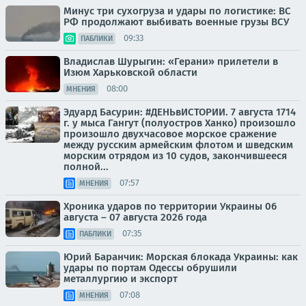
Минус три сухогруза и удары по логистике: ВС
РФ продолжают выбивать военные грузы ВСУ
09:33
ПАБЛИКИ
Владислав Шурыгин: «Герани» прилетели в
Изюм Харьковской области
08:00
МНЕНИЯ
Эдуард Басурин: #ДЕНЬвИСТОРИИ. 7 августа 1714
г. у мыса Гангут (полуостров Ханко) произошло
произошло двухчасовое морское сражение
между русским армейским флотом и шведским
морским отрядом из 10 судов, закончившееся
полной...
07:57
МНЕНИЯ
Хроника ударов по территории Украины 06
августа – 07 августа 2026 года
07:35
ПАБЛИКИ
Юрий Баранчик: Морская блокада Украины: как
удары по портам Одессы обрушили
металлургию и экспорт
07:08
МНЕНИЯ