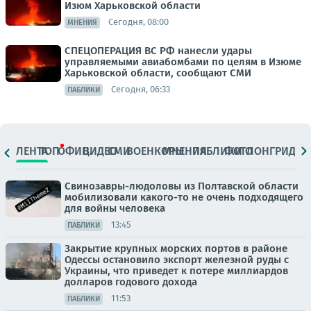
Изюм Харьковской области
Сегодня, 08:00
МНЕНИЯ
СПЕЦОПЕРАЦИЯ ВС РФ нанесли удары
управляемыми авиабомбами по целям в Изюме
Харьковской области, сообщают СМИ
Сегодня, 06:33
ПАБЛИКИ
ЛЕНТА
ТОП
ОФИЦ.
ВИДЕО
СМИ
ВОЕНКОРЫ
МНЕНИЯ
ПАБЛИКИ
ФОТО
ЛОНГРИДЫ
Свинозавры-людоловы из Полтавской области
мобилизовали какого-то не очень подходящего
для войны человека
13:45
ПАБЛИКИ
Закрытие крупных морских портов в районе
Одессы остановило экспорт железной руды с
Украины, что приведет к потере миллиардов
долларов годового дохода
11:53
ПАБЛИКИ