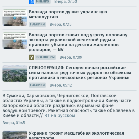
Вчера, 07:50
МНЕНИЯ
Блокада портов душит украинскую
металлургию
Вчера, 07:15
ПАБЛИКИ
Блокада портов ставит под угрозу половину
экспорта украинской железной руды и
приносит убытки на десятки миллионов
долларов, — NV
Вчера, 07:09
ВОЕНКОРЫ
СПЕЦОПЕРАЦИЯ: Сегодня ночью российские
силы наносят ряд точных ударов по объектам
противника в нескольких регионах Украины:
Вчера, 05:12
ПАБЛИКИ
В Сумской, Харьковской, Черниговской, Полтавской
областях Украины, а также в подконтрольной Киеву части
Запорожской области раздались взрывы на фоне
воздушной тревоги. Ракетная опасность также объявлена в
Киеве и области//
RT на русском
Вчера, 01:45
Украине грозит масштабная экологическая
катастрофа