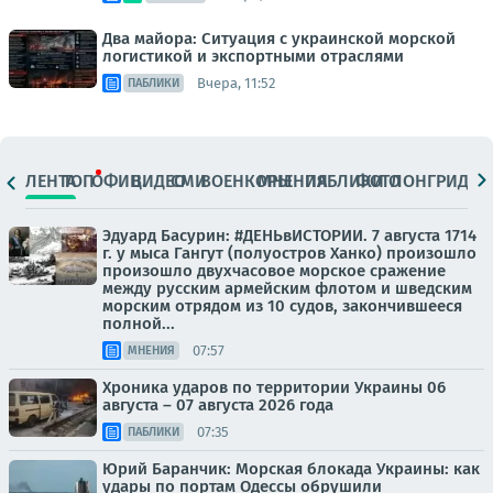
Два майора: Ситуация с украинской морской
логистикой и экспортными отраслями
Вчера, 11:52
ПАБЛИКИ
ЛЕНТА
ТОП
ОФИЦ.
ВИДЕО
СМИ
ВОЕНКОРЫ
МНЕНИЯ
ПАБЛИКИ
ФОТО
ЛОНГРИДЫ
Эдуард Басурин: #ДЕНЬвИСТОРИИ. 7 августа 1714
г. у мыса Гангут (полуостров Ханко) произошло
произошло двухчасовое морское сражение
между русским армейским флотом и шведским
морским отрядом из 10 судов, закончившееся
полной...
07:57
МНЕНИЯ
Хроника ударов по территории Украины 06
августа – 07 августа 2026 года
07:35
ПАБЛИКИ
Юрий Баранчик: Морская блокада Украины: как
удары по портам Одессы обрушили