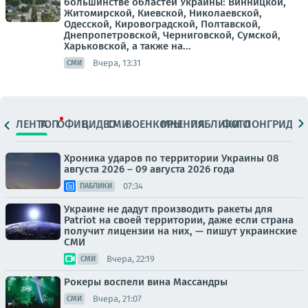
большинстве областей Украины: Винницкой,
Житомирской, Киевской, Николаевской,
Одесской, Кировоградской, Полтавской,
Днепропетровской, Черниговской, Сумской,
Харьковской, а также на...
Вчера, 13:31
СМИ
ЛЕНТА
ТОП
ОФИЦ.
ВИДЕО
СМИ
ВОЕНКОРЫ
МНЕНИЯ
ПАБЛИКИ
ФОТО
ЛОНГРИДЫ
Хроника ударов по территории Украины 08
августа 2026 – 09 августа 2026 года
07:34
ПАБЛИКИ
Украине не дадут производить ракеты для
Patriot на своей территории, даже если страна
получит лицензии на них, — пишут украинские
СМИ
Вчера, 22:19
СМИ
Рокеры воспели вина Массандры
Вчера, 21:07
СМИ