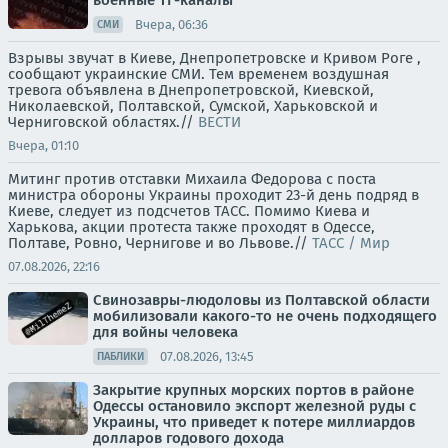
военные ТГ-каналы
Вчера, 06:36
СМИ
Взрывы звучат в Киеве, Днепропетровске и Кривом Роге ,
сообщают украинские СМИ. Тем временем воздушная
тревога объявлена в Днепропетровской, Киевской,
Николаевской, Полтавской, Сумской, Харьковской и
Черниговской областях.//
ВЕСТИ
Вчера, 01:10
Митинг против отставки Михаила Федорова с поста
министра обороны Украины проходит 23-й день подряд в
Киеве, следует из подсчетов ТАСС. Помимо Киева и
Харькова, акции протеста также проходят в Одессе,
Полтаве, Ровно, Чернигове и во Львове.//
ТАСС / Мир
07.08.2026, 22:16
Свинозавры-людоловы из Полтавской области
мобилизовали какого-то не очень подходящего
для войны человека
07.08.2026, 13:45
ПАБЛИКИ
Закрытие крупных морских портов в районе
Одессы остановило экспорт железной руды с
Украины, что приведет к потере миллиардов
долларов годового дохода