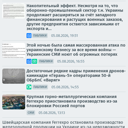
Накопительный эффект. Несмотря на то, что
оборонно-промышленный сектор т.н. Украины
продолжает расширяться за счёт западного
финансирования и растущих военных заказов,
другие предприятия остаются зависимыми от
экспорта и...
05.08.2026, 19:51
ПАБЛИКИ
Этой ночью была самая массированная атака по
украинскому бизнесу за все время войны —
Украинские СМИ ноют об огромных потерях
05.08.2026, 16:55
ПАБЛИКИ
Достаточные редкие кадры применения дронов-
камикадзе «Герань-5» операторами 50-й
ОБрБпС «Варяг»
05.08.2026, 14:55
ПАБЛИКИ
Крупная горно-металлургическая компания
Ferrexpo приостановила производство из-за
блокировки Россией портов
05.08.2026, 13:13
СМИ
Швейцарская компания Ferrexpo остановила производство
железорудной продукции на Украине из-за невозможности