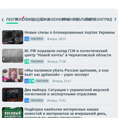
ЛЕНТА
ТОП
ОФИЦ.
ВИДЕО
СМИ
ВОЕНКОРЫ
МНЕНИЯ
ПАБЛИКИ
ФОТО
ЛОНГРИДЫ
Новые слезы о блокированных портах Украины
Вчера, 18:13
ПАБЛИКИ
ВС РФ поразили склад ГСМ и логистический
центр "Новой почты" в Черниговской области
Вчера, 17:36
ПАБЛИКИ
«Мы пытаемся убить Россию щепками, а она
бьёт нас дубиной» – укро-эксперт
Вчера, 12:47
ПАБЛИКИ
Два майора: Ситуация с украинской морской
логистикой и экспортными отраслями
Вчера, 11:52
ПАБЛИКИ
Подборка наиболее интересных наших
новостей и материалов за вчерашний день,
которые вы могли пропустить: