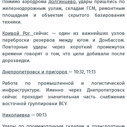
Помимо аэродрома
Долгинцево
, удары пришлись по
железнодорожным узлам, складам ГСМ, ремонтным
площадкам и объектам скрытого базирования
техники.
Кривой Рог
сейчас — один из важнейших узлов
переброски резервов между югом и Донбассом.
Повторные удары через короткий промежуток
времени говорят о том, что цели добивали после
дорозведки.
Днепропетровск и пригород
— 10:32, 11:13
Работа по промышленной и логистической
инфраструктуре. Именно через Днепропетровск
сейчас проходит значительная часть снабжения
восточной группировки ВСУ.
Николаевка
— 00:13
Удары по промежуточным складам и транспортным