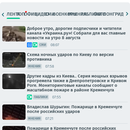
ЛЕНТА
ТОП
ОФИЦ.
ВИДЕО
СМИ
ВОЕНКОРЫ
МНЕНИЯ
ПАБЛИКИ
ФОТО
ЛОНГРИДЫ
Доброе утро, дорогие подписчики и читатели
канала «Украина.ру»! Собрали для вас главные
новости на утро 8 августа
08:07
СМИ
Схема ночных ударов по Киеву по версии
противника
07:58
МНЕНИЯ
Другие кадры из Киева.. Серия мощных взрывов
прогремела также в Днепропетровске и Кривом
Роге. Мониторинговые каналы сообщают о
масштабном пожаре в районе Кременчуга
07:55
ПАБЛИКИ
Владислав Шурыгин: Пожарище в Кременчуге
после российских ударов
07:21
МНЕНИЯ
Пожарище в Кременчуге после российских