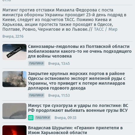
Митинг против отставки Михаила Федорова с поста
министра обороны Украины проходит 23-й день подряд в
Киеве, следует из подсчетов ТАСС. Помимо Киева и
Харькова, акции протеста также проходят в Одессе,
Полтаве, Ровно, Чернигове и во Львове.//
ТАСС / Мир
Вчера, 22:16
Свинозавры-людоловы из Полтавской области
мобилизовали какого-то не очень подходящего
для войны человека
Вчера, 13:45
ПАБЛИКИ
Закрытие крупных морских портов в районе
Одессы остановило экспорт железной руды с
Украины, что приведет к потере миллиардов
долларов годового дохода
Вчера, 11:53
ПАБЛИКИ
Минус три сухогруза и удары по логистике: ВС
РФ продолжают выбивать военные грузы ВСУ
Вчера, 09:33
ПАБЛИКИ
Владислав Шурыгин: «Герани» прилетели в
Изюм Харьковской области