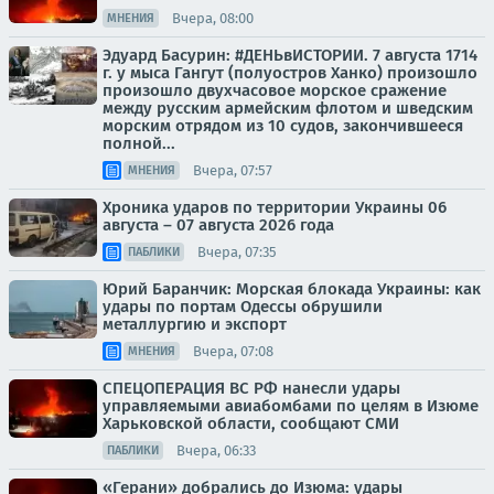
Вчера, 08:00
МНЕНИЯ
Эдуард Басурин: #ДЕНЬвИСТОРИИ. 7 августа 1714
г. у мыса Гангут (полуостров Ханко) произошло
произошло двухчасовое морское сражение
между русским армейским флотом и шведским
морским отрядом из 10 судов, закончившееся
полной...
Вчера, 07:57
МНЕНИЯ
Хроника ударов по территории Украины 06
августа – 07 августа 2026 года
Вчера, 07:35
ПАБЛИКИ
Юрий Баранчик: Морская блокада Украины: как
удары по портам Одессы обрушили
металлургию и экспорт
Вчера, 07:08
МНЕНИЯ
СПЕЦОПЕРАЦИЯ ВС РФ нанесли удары
управляемыми авиабомбами по целям в Изюме
Харьковской области, сообщают СМИ
Вчера, 06:33
ПАБЛИКИ
«Герани» добрались до Изюма: удары