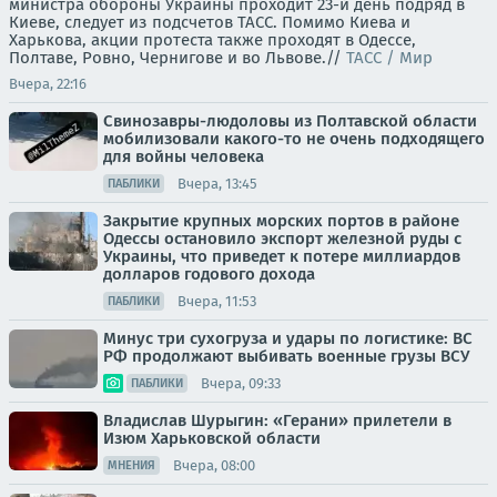
министра обороны Украины проходит 23-й день подряд в
Киеве, следует из подсчетов ТАСС. Помимо Киева и
Харькова, акции протеста также проходят в Одессе,
Полтаве, Ровно, Чернигове и во Львове.//
ТАСС / Мир
Вчера, 22:16
Свинозавры-людоловы из Полтавской области
мобилизовали какого-то не очень подходящего
для войны человека
Вчера, 13:45
ПАБЛИКИ
Закрытие крупных морских портов в районе
Одессы остановило экспорт железной руды с
Украины, что приведет к потере миллиардов
долларов годового дохода
Вчера, 11:53
ПАБЛИКИ
Минус три сухогруза и удары по логистике: ВС
РФ продолжают выбивать военные грузы ВСУ
Вчера, 09:33
ПАБЛИКИ
Владислав Шурыгин: «Герани» прилетели в
Изюм Харьковской области
Вчера, 08:00
МНЕНИЯ