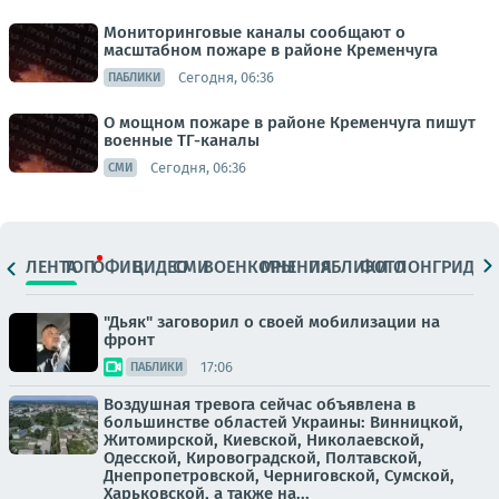
Мониторинговые каналы сообщают о
масштабном пожаре в районе Кременчуга
Сегодня, 06:36
ПАБЛИКИ
О мощном пожаре в районе Кременчуга пишут
военные ТГ-каналы
Сегодня, 06:36
СМИ
ЛЕНТА
ТОП
ОФИЦ.
ВИДЕО
СМИ
ВОЕНКОРЫ
МНЕНИЯ
ПАБЛИКИ
ФОТО
ЛОНГРИДЫ
"Дьяк" заговорил о своей мобилизации на
фронт
17:06
ПАБЛИКИ
Воздушная тревога сейчас объявлена в
большинстве областей Украины: Винницкой,
Житомирской, Киевской, Николаевской,
Одесской, Кировоградской, Полтавской,
Днепропетровской, Черниговской, Сумской,
Харьковской, а также на...