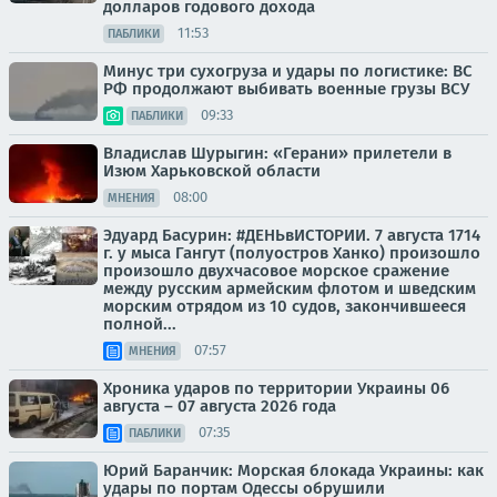
долларов годового дохода
11:53
ПАБЛИКИ
Минус три сухогруза и удары по логистике: ВС
РФ продолжают выбивать военные грузы ВСУ
09:33
ПАБЛИКИ
Владислав Шурыгин: «Герани» прилетели в
Изюм Харьковской области
08:00
МНЕНИЯ
Эдуард Басурин: #ДЕНЬвИСТОРИИ. 7 августа 1714
г. у мыса Гангут (полуостров Ханко) произошло
произошло двухчасовое морское сражение
между русским армейским флотом и шведским
морским отрядом из 10 судов, закончившееся
полной...
07:57
МНЕНИЯ
Хроника ударов по территории Украины 06
августа – 07 августа 2026 года
07:35
ПАБЛИКИ
Юрий Баранчик: Морская блокада Украины: как
удары по портам Одессы обрушили