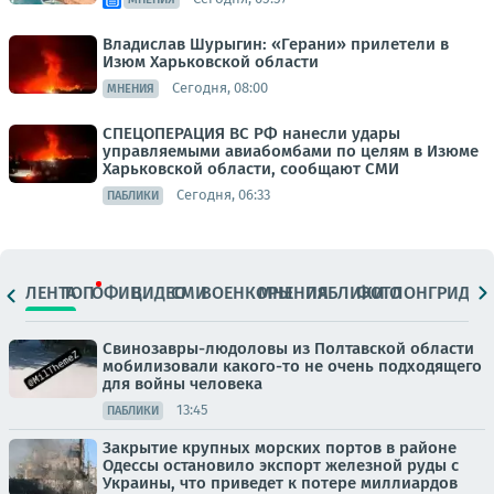
Владислав Шурыгин: «Герани» прилетели в
Изюм Харьковской области
Сегодня, 08:00
МНЕНИЯ
СПЕЦОПЕРАЦИЯ ВС РФ нанесли удары
управляемыми авиабомбами по целям в Изюме
Харьковской области, сообщают СМИ
Сегодня, 06:33
ПАБЛИКИ
ЛЕНТА
ТОП
ОФИЦ.
ВИДЕО
СМИ
ВОЕНКОРЫ
МНЕНИЯ
ПАБЛИКИ
ФОТО
ЛОНГРИДЫ
Свинозавры-людоловы из Полтавской области
мобилизовали какого-то не очень подходящего
для войны человека
13:45
ПАБЛИКИ
Закрытие крупных морских портов в районе
Одессы остановило экспорт железной руды с
Украины, что приведет к потере миллиардов