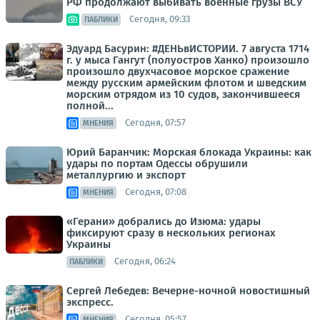
РФ продолжают выбивать военные грузы ВСУ
Сегодня, 09:33
ПАБЛИКИ
Эдуард Басурин: #ДЕНЬвИСТОРИИ. 7 августа 1714
г. у мыса Гангут (полуостров Ханко) произошло
произошло двухчасовое морское сражение
между русским армейским флотом и шведским
морским отрядом из 10 судов, закончившееся
полной...
Сегодня, 07:57
МНЕНИЯ
Юрий Баранчик: Морская блокада Украины: как
удары по портам Одессы обрушили
металлургию и экспорт
Сегодня, 07:08
МНЕНИЯ
«Герани» добрались до Изюма: удары
фиксируют сразу в нескольких регионах
Украины
Сегодня, 06:24
ПАБЛИКИ
Сергей Лебедев: Вечерне-ночной новостишный
экспресс.
Сегодня, 05:57
МНЕНИЯ