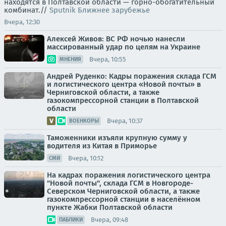
находятся в Полтавской области — горно-обогатительный
комбинат.//
Sputnik Ближнее зарубежье
Вчера, 12:30
Алексей Живов: ВС РФ ночью нанесли
массированный удар по целям на Украине
Вчера, 10:55
МНЕНИЯ
Андрей Руденко: Кадры поражения склада ГСМ
и логистического центра «Новой почты» в
Черниговской области, а также
газокомпрессорной станции в Полтавской
области
Вчера, 10:37
ВОЕНКОРЫ
Таможенники изъяли крупную сумму у
водителя из Китая в Приморье
Вчера, 10:12
СМИ
На кадрах поражения логистического центра
"Новой почты", склада ГСМ в Новгороде-
Северском Черниговской области, а также
газокомпрессорной станции в населённом
пункте Жабки Полтавской области
Вчера, 09:48
ПАБЛИКИ