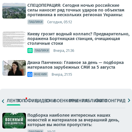
СПЕЦОПЕРАЦИЯ: Сегодня ночью российские
силы наносят ряд точных ударов по объектам
противника в нескольких регионах Украины:
Сегодня, 05:12
ПАБЛИКИ
Киеву грозит водный коллапс? Предварительно,
поражена Бортницкая станция, очищающая
столичные стоки
Вчера, 21:36
ПАБЛИКИ
Диана Панченко: Главное за день — подборка
материалов зарубежных СМИ за 5 августа
Вчера, 21:15
МНЕНИЯ
ЛЕНТА
ТОП
ОФИЦ.
ВИДЕО
СМИ
ВОЕНКОРЫ
МНЕНИЯ
ПАБЛИКИ
ФОТО
ЛОНГРИДЫ
Подборка наиболее интересных наших
новостей и материалов за вчерашний день,
которые вы могли пропустить:
10:27
ПАБЛИКИ