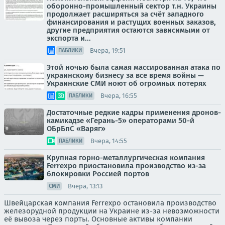
оборонно-промышленный сектор т.н. Украины
продолжает расширяться за счёт западного
финансирования и растущих военных заказов,
другие предприятия остаются зависимыми от
экспорта и...
Вчера, 19:51
ПАБЛИКИ
Этой ночью была самая массированная атака по
украинскому бизнесу за все время войны —
Украинские СМИ ноют об огромных потерях
Вчера, 16:55
ПАБЛИКИ
Достаточные редкие кадры применения дронов-
камикадзе «Герань-5» операторами 50-й
ОБрБпС «Варяг»
Вчера, 14:55
ПАБЛИКИ
Крупная горно-металлургическая компания
Ferrexpo приостановила производство из-за
блокировки Россией портов
Вчера, 13:13
СМИ
Швейцарская компания Ferrexpo остановила производство
железорудной продукции на Украине из-за невозможности
её вывоза через порты. Основные активы компании