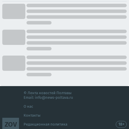
© Лента новостей Полтавы
Email:
info@news-poltava.ru
О нас
Контакты
ZOV
18+
Редакционная политика