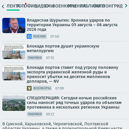
ЛЕНТА
ТОП
ОФИЦ.
ВИДЕО
СМИ
ВОЕНКОРЫ
МНЕНИЯ
ПАБЛИКИ
ФОТО
ЛОНГРИДЫ
Владислав Шурыгин: Хроника ударов по
территории Украины 05 августа – 06 августа
2026 года
07:50
МНЕНИЯ
Блокада портов душит украинскую
металлургию
07:15
ПАБЛИКИ
Блокада портов ставит под угрозу половину
экспорта украинской железной руды и
приносит убытки на десятки миллионов
долларов, — NV
07:09
ВОЕНКОРЫ
СПЕЦОПЕРАЦИЯ: Сегодня ночью российские
силы наносят ряд точных ударов по объектам
противника в нескольких регионах Украины:
05:12
ПАБЛИКИ
В Сумской, Харьковской, Черниговской, Полтавской
областях Украины, а также в подконтрольной Киеву части