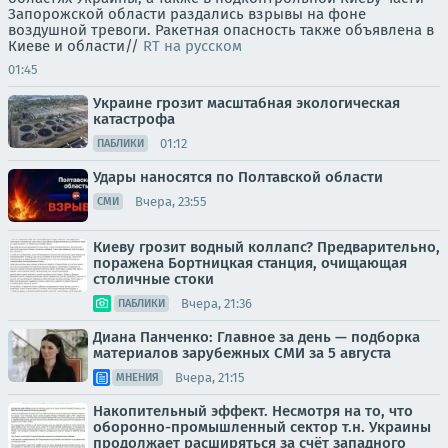
Запорожской области раздались взрывы на фоне
воздушной тревоги. Ракетная опасность также объявлена в
Киеве и области//
RT на русском
01:45
Украине грозит масштабная экологическая
катастрофа
01:12
ПАБЛИКИ
Удары наносятся по Полтавской области
Вчера, 23:55
СМИ
Киеву грозит водный коллапс? Предварительно,
поражена Бортницкая станция, очищающая
столичные стоки
Вчера, 21:36
ПАБЛИКИ
Диана Панченко: Главное за день — подборка
материалов зарубежных СМИ за 5 августа
Вчера, 21:15
МНЕНИЯ
Накопительный эффект. Несмотря на то, что
оборонно-промышленный сектор т.н. Украины
продолжает расширяться за счёт западного