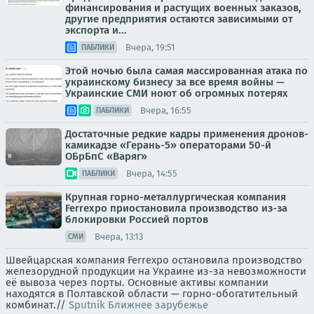
финансирования и растущих военных заказов,
другие предприятия остаются зависимыми от
экспорта и...
Вчера, 19:51
ПАБЛИКИ
Этой ночью была самая массированная атака по
украинскому бизнесу за все время войны —
Украинские СМИ ноют об огромных потерях
Вчера, 16:55
ПАБЛИКИ
Достаточные редкие кадры применения дронов-
камикадзе «Герань-5» операторами 50-й
ОБрБпС «Варяг»
Вчера, 14:55
ПАБЛИКИ
Крупная горно-металлургическая компания
Ferrexpo приостановила производство из-за
блокировки Россией портов
Вчера, 13:13
СМИ
Швейцарская компания Ferrexpo остановила производство
железорудной продукции на Украине из-за невозможности
её вывоза через порты. Основные активы компании
находятся в Полтавской области — горно-обогатительный
комбинат.//
Sputnik Ближнее зарубежье