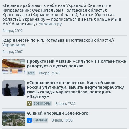
«Герани» работают в небе над Украиной Они летят в
направлении: Сум; Котельвы (Полтавская область);
Краснокутска (Харьковская область); Затоки (Одесская
область). Украина.ру — подписаться и знать больше Мы в
MAX Аналитика//
Украина.ру
Вчера, 23:19
Удар нанесён по н.п. Котельва в Полтавской области//
Украина.ру
Вчера, 23:07
Продуктовый магазин «Сильпо» в Полтаве тоже
рапортует о пустых полках
Вчера, 21:43
СМИ
«Сороковины» по-зеленски. Киев объявил
России ультиматум: выбить нефтепереработку,
сжечь склады маркетплейсов, повторить
«Паутину»
Вчера, 17:32
ВОЕНКОРЫ
40 дней операции Зеленского
Вчера, 10:08
ПАБЛИКИ