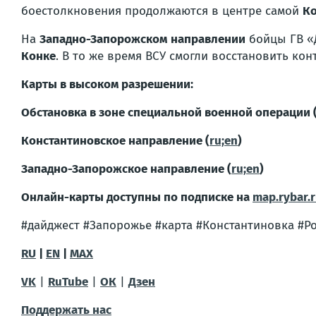
боестолкновения продолжаются в центре самой
Ко
На
Западно-Запорожском направлении
бойцы ГВ «Д
Конке
. В то же время ВСУ смогли восстановить ко
Карты в высоком разрешении:
Обстановка в зоне специальной военной операции 
Константиновское направление (
ru;
en
)
Западно-Запорожское направление (
ru;
en
)
Онлайн-карты доступны по подписке на
map.rybar.
#дайджест #Запорожье #карта #Константиновка #Р
RU
|
EN
|
MAX
VK
|
RuTube
|
ОК
|
Дзен
Поддержать нас