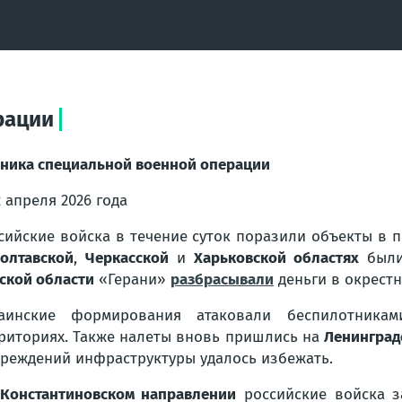
рации
ника специальной военной операции
2 апреля 2026 года
сийские войска в течение суток поразили объекты в п
олтавской
,
Черкасской
и
Харьковской областях
были 
ской области
«Герани»
разбрасывали
деньги в окрест
раинские формирования атаковали беспилотник
риториях. Также налеты вновь пришлись на
Ленинград
реждений инфраструктуры удалось избежать.
Константиновском направлении
российские войска з