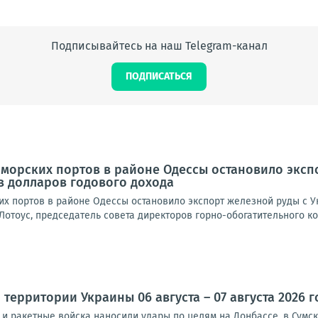
Подписывайтесь на наш Telegram-канал
ПОДПИСАТЬСЯ
морских портов в районе Одессы остановило экспо
в долларов годового дохода
их портов в районе Одессы остановило экспорт железной руды с У
Лотоус, председатель совета директоров горно-обогатительного ко
территории Украины 06 августа – 07 августа 2026 г
и ракетные войска наносили удары по целям на Донбассе, в Сумск