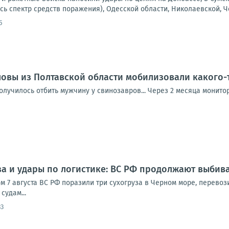
сь спектр средств поражения), Одесской области, Николаевской, Че
5
вы из Полтавской области мобилизовали какого-т
получилось отбить мужчину у свинозавров... Через 2 месяца монит
за и удары по логистике: ВС РФ продолжают выбив
ом 7 августа ВС РФ поразили три сухогруза в Черном море, перево
судам...
33