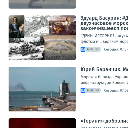
Эдуард Басурин: #Д
двухчасовое морск
закончившееся пол
#ДЕНЬвИСТОРИИ7 августа
флотом и шведским морс
Сегодня, 07:5
МНЕНИЯ
Юрий Баранчик: Мо
Морская блокада Украин
инфраструктуре Большой 
Сегодня, 07:0
МНЕНИЯ
«Герани» добралис