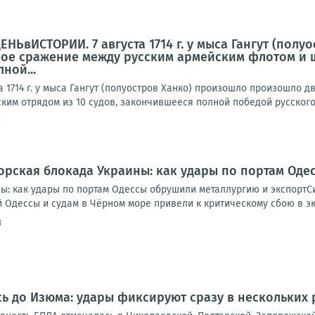
ЕНЬвИСТОРИИ. 7 августа 1714 г. у мыса Гангут (по
ое сражение между русским армейским флотом и ш
ной...
 1714 г. у мыса Гангут (полуостров Ханко) произошло произошло 
ким отрядом из 10 судов, закончившееся полной победой русского
7
рская блокада Украины: как удары по портам Оде
ы: как удары по портам Одессы обрушили металлургию и экспортС
Одессы и судам в Чёрном море привели к критическому сбою в экс
8
ь до Изюма: удары фиксируют сразу в нескольких