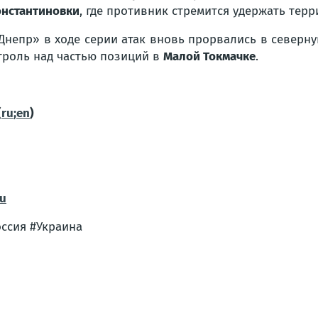
нстантиновки
, где противник стремится удержать те
непр» в ходе серии атак вновь прорвались в северн
нтроль над частью позиций в
Малой Токмачке
.
(
ru
;
en
)
ru
оссия #Украина