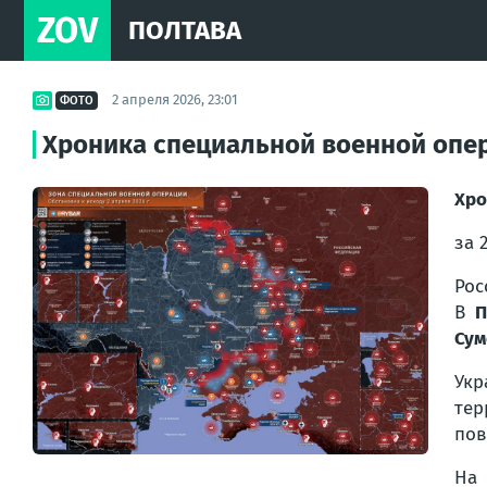
ZOV
ПОЛТАВА
2 апреля 2026, 23:01
ФОТО
Хроника специальной военной опе
Хро
за 
Рос
В
П
Сум
Ук
тер
пов
На