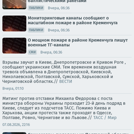
баллистическими ракетами
Вчера, 06:36
ПАБЛИКИ
Мониторинговые каналы сообщают о
масштабном пожаре в районе Кременчуга
Вчера, 06:36
ПАБЛИКИ
О мощном пожаре в районе Кременчуга пишут
военные ТГ-каналы
Вчера, 06:36
СМИ
Взрывы звучат в Киеве, Днепропетровске и Кривом Роге ,
сообщают украинские СМИ. Тем временем воздушная
тревога объявлена в Днепропетровской, Киевской,
Николаевской, Полтавской, Сумской, Харьковской и
Черниговской областях.//
ВЕСТИ
Вчера, 01:10
Митинг против отставки Михаила Федорова с поста
министра обороны Украины проходит 23-й день подряд в
Киеве, следует из подсчетов ТАСС. Помимо Киева и
Харькова, акции протеста также проходят в Одессе,
Полтаве, Ровно, Чернигове и во Львове.//
ТАСС / Мир
07.08.2026, 22:16