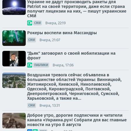
Украине не дадут производить ракеты для
Patriot на своей территории, даже если страна
получит лицензии на них, — пишут украинские
СМИ
Вчера, 22:19
СМИ
Рокеры воспели вина Массандры
Вчера, 21:07
СМИ
"Дьяк" заговорил о своей мобилизации на
фронт
Вчера, 17:06
ПАБЛИКИ
Воздушная тревога сейчас объявлена в
большинстве областей Украины: Винницкой,
Житомирской, Киевской, Николаевской,
Одесской, Кировоградской, Полтавской,
Днепропетровской, Черниговской, Сумской,
Харьковской, а также на...
Вчера, 13:31
СМИ
Доброе утро, дорогие подписчики и читатели
канала «Украина.ру»! Собрали для вас главные
новости на утро 8 августа