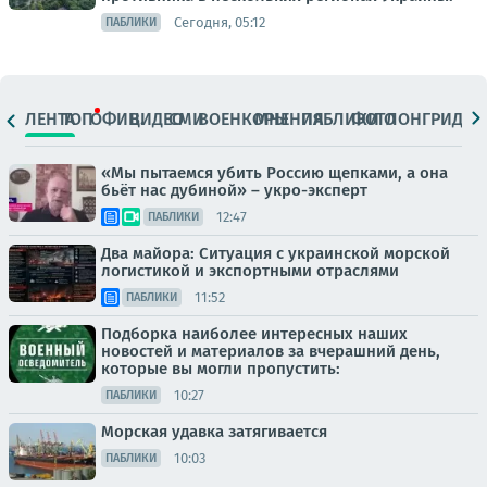
Сегодня, 05:12
ПАБЛИКИ
ЛЕНТА
ТОП
ОФИЦ.
ВИДЕО
СМИ
ВОЕНКОРЫ
МНЕНИЯ
ПАБЛИКИ
ФОТО
ЛОНГРИДЫ
«Мы пытаемся убить Россию щепками, а она
бьёт нас дубиной» – укро-эксперт
12:47
ПАБЛИКИ
Два майора: Ситуация с украинской морской
логистикой и экспортными отраслями
11:52
ПАБЛИКИ
Подборка наиболее интересных наших
новостей и материалов за вчерашний день,
которые вы могли пропустить:
10:27
ПАБЛИКИ
Морская удавка затягивается
10:03
ПАБЛИКИ