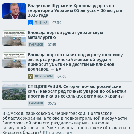
Владислав Шурыгин: Хроника ударов по
территории Украины 05 августа – 06 августа
2026 года
07:50
МНЕНИЯ
Блокада портов душит украинскую
металлургию
07:15
ПАБЛИКИ
Блокада портов ставит под угрозу половину
экспорта украинской железной руды и
приносит убытки на десятки миллионов
долларов, — NV
07:09
ВОЕНКОРЫ
СПЕЦОПЕРАЦИЯ: Сегодня ночью российские
силы наносят ряд точных ударов по объектам
противника в нескольких регионах Украины:
05:12
ПАБЛИКИ
В Сумской, Харьковской, Черниговской, Полтавской
областях Украины, а также в подконтрольной Киеву части
Запорожской области раздались взрывы на фоне
воздушной тревоги. Ракетная опасность также объявлена в
Киеве и области//
RT на русском