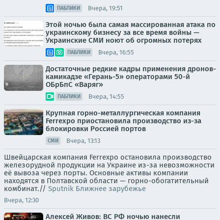
Вчера, 19:51
ПАБЛИКИ
Этой ночью была самая массированная атака по
украинскому бизнесу за все время войны —
Украинские СМИ ноют об огромных потерях
Вчера, 16:55
ПАБЛИКИ
Достаточные редкие кадры применения дронов-
камикадзе «Герань-5» операторами 50-й
ОБрБпС «Варяг»
Вчера, 14:55
ПАБЛИКИ
Крупная горно-металлургическая компания
Ferrexpo приостановила производство из-за
блокировки Россией портов
Вчера, 13:13
СМИ
Швейцарская компания Ferrexpo остановила производство
железорудной продукции на Украине из-за невозможности
её вывоза через порты. Основные активы компании
находятся в Полтавской области — горно-обогатительный
комбинат.//
Sputnik Ближнее зарубежье
Вчера, 12:30
Алексей Живов: ВС РФ ночью нанесли