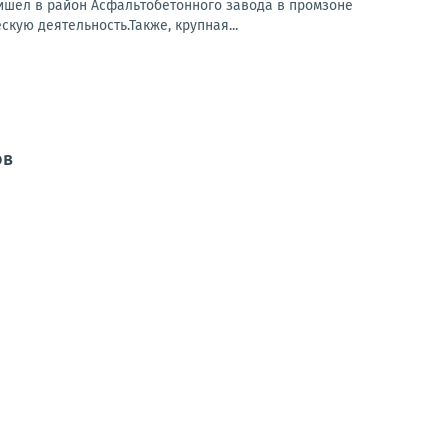
ришел в район Асфальтобетонного завода в промзоне
кую деятельность.Также, крупная...
ов