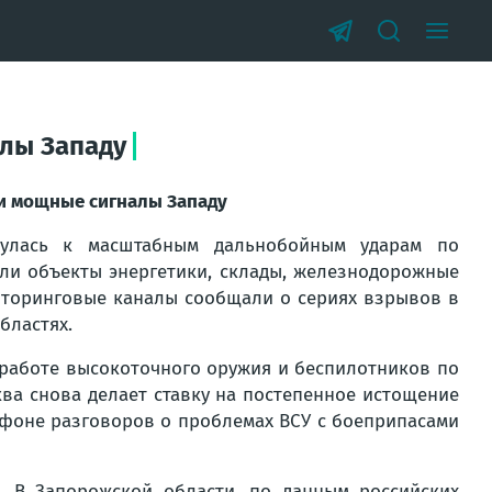
алы Западу
 и мощные сигналы Западу
нулась к масштабным дальнобойным ударам по
али объекты энергетики, склады, железнодорожные
иторинговые каналы сообщали о сериях взрывов в
бластях.
работе высокоточного оружия и беспилотников по
ква снова делает ставку на постепенное истощение
 фоне разговоров о проблемах ВСУ с боеприпасами
. В Запорожской области, по данным российских