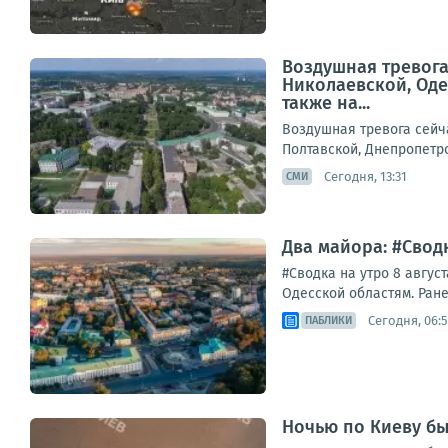
Воздушная тревога
Николаевской, Оде
также на...
Воздушная тревога сейч
Полтавской, Днепропетро
Сегодня, 13:31
СМИ
Два майора: #Сводк
#Сводка на утро 8 авгус
Одесской областям. Ране
Сегодня, 06:
ПАБЛИКИ
Ночью по Киеву бы