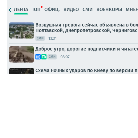
ЛЕНТА
ТОП
ОФИЦ.
ВИДЕО
СМИ
ВОЕНКОРЫ
МНЕ
Воздушная тревога сейчас объявлена в бо
Полтавской, Днепропетровской, Черниговско
13:31
СМИ
Доброе утро, дорогие подписчики и читател
08:07
СМИ
Схема ночных ударов по Киеву по версии 
07:58
МНЕНИЯ
Другие кадры из Киева.. Серия мощных в
пожаре в районе Кременчуга
07:55
ПАБЛИКИ
Владислав Шурыгин: Пожарище в Кременчу
07:21
МНЕНИЯ
Пожарище в Кременчуге после российских