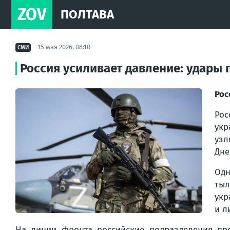
ZOV
ПОЛТАВА
15 мая 2026, 08:10
СМИ
Россия усиливает давление: удары 
Рос
Ро
укр
узл
Дне
Одн
тыл
укр
и л
На линии фронта российские подразделения про