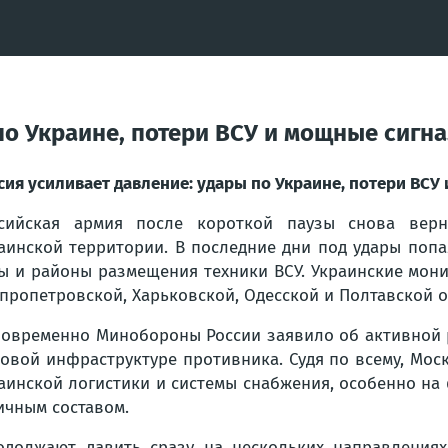
по Украине, потери ВСУ и мощные сигн
сия усиливает давление: удары по Украине, потери ВСУ
ссийская армия после короткой паузы снова вер
аинской территории. В последние дни под удары поп
ы и районы размещения техники ВСУ. Украинские мон
пропетровской, Харьковской, Одесской и Полтавской о
овременно Минобороны России заявило об активной 
овой инфраструктуре противника. Судя по всему, Мос
аинской логистики и системы снабжения, особенно на
ичным составом.
должают давить сразу на нескольких направлениях