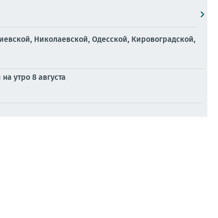
иевской, Николаевской, Одесской, Кировоградской,
на утро 8 августа
ге. Мониторинговые каналы сообщают о масштабном