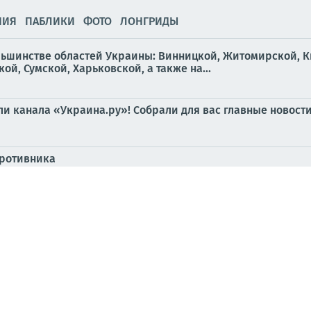
НИЯ
ПАБЛИКИ
ФОТО
ЛОНГРИДЫ
льшинстве областей Украины: Винницкой, Житомирской, К
й, Сумской, Харьковской, а также на...
и канала «Украина.ру»! Собрали для вас главные новости 
противника
зрывов прогремела также в Днепропетровске и Кривом Ро
ге после российских ударов
 ударов