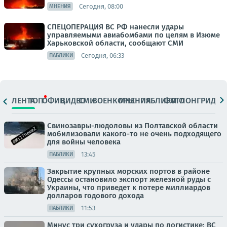
Сегодня, 08:00
МНЕНИЯ
СПЕЦОПЕРАЦИЯ ВС РФ нанесли удары
управляемыми авиабомбами по целям в Изюме
Харьковской области, сообщают СМИ
Сегодня, 06:33
ПАБЛИКИ
ЛЕНТА
ТОП
ОФИЦ.
ВИДЕО
СМИ
ВОЕНКОРЫ
МНЕНИЯ
ПАБЛИКИ
ФОТО
ЛОНГРИДЫ
Свинозавры-людоловы из Полтавской области
мобилизовали какого-то не очень подходящего
для войны человека
13:45
ПАБЛИКИ
Закрытие крупных морских портов в районе
Одессы остановило экспорт железной руды с
Украины, что приведет к потере миллиардов
долларов годового дохода
11:53
ПАБЛИКИ
Минус три сухогруза и удары по логистике: ВС