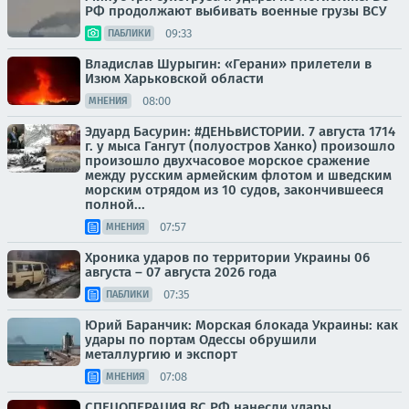
РФ продолжают выбивать военные грузы ВСУ
09:33
ПАБЛИКИ
Владислав Шурыгин: «Герани» прилетели в
Изюм Харьковской области
08:00
МНЕНИЯ
Эдуард Басурин: #ДЕНЬвИСТОРИИ. 7 августа 1714
г. у мыса Гангут (полуостров Ханко) произошло
произошло двухчасовое морское сражение
между русским армейским флотом и шведским
морским отрядом из 10 судов, закончившееся
полной...
07:57
МНЕНИЯ
Хроника ударов по территории Украины 06
августа – 07 августа 2026 года
07:35
ПАБЛИКИ
Юрий Баранчик: Морская блокада Украины: как
удары по портам Одессы обрушили
металлургию и экспорт
07:08
МНЕНИЯ
СПЕЦОПЕРАЦИЯ ВС РФ нанесли удары