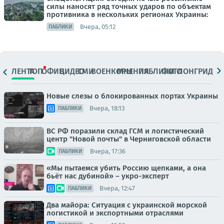
силы наносят ряд точных ударов по объектам
противника в нескольких регионах Украины:
Вчера, 05:12
ПАБЛИКИ
ЛЕНТА
ТОП
ОФИЦ.
ВИДЕО
СМИ
ВОЕНКОРЫ
МНЕНИЯ
ПАБЛИКИ
ФОТО
ЛОНГРИДЫ
Новые слезы о блокированных портах Украины
Вчера, 18:13
ПАБЛИКИ
ВС РФ поразили склад ГСМ и логистический
центр "Новой почты" в Черниговской области
Вчера, 17:36
ПАБЛИКИ
«Мы пытаемся убить Россию щепками, а она
бьёт нас дубиной» – укро-эксперт
Вчера, 12:47
ПАБЛИКИ
Два майора: Ситуация с украинской морской
логистикой и экспортными отраслями