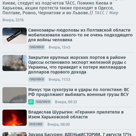
Киеве, следует из подсчетов ТАСС. Помимо Киева и
Харькова, акции протеста также проходят в Одессе,
Полтаве, Ровно, Чернигове и во Львове.//
ТАСС / Мир
Вчера, 22:16
Свинозавры-людоловы из Полтавской области
мобилизовали какого-то не очень подходящего
для войны человека
Вчера, 13:45
ПАБЛИКИ
Закрытие крупных морских портов в районе
Одессы остановило экспорт железной руды с
Украины, что приведет к потере миллиардов
долларов годового дохода
Вчера, 11:53
ПАБЛИКИ
Минус три сухогруза и удары по логистике: ВС
РФ продолжают выбивать военные грузы ВСУ
Вчера, 09:33
ПАБЛИКИ
Владислав Шурыгин: «Герани» прилетели в
Изюм Харьковской области
Вчера, 08:00
МНЕНИЯ
Эдуард Басурин: #ДЕНЬвИСТОРИИ. 7 августа 1714