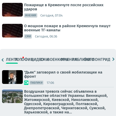
Пожарище в Кременчуге после российских
ударов
Сегодня, 07:04
МНЕНИЯ
О мощном пожаре в районе Кременчуга пишут
военные ТГ-каналы
Сегодня, 06:36
СМИ
ЛЕНТА
ТОП
ОФИЦ.
ВИДЕО
СМИ
ВОЕНКОРЫ
МНЕНИЯ
ПАБЛИКИ
ФОТО
ЛОНГРИДЫ
"Дьяк" заговорил о своей мобилизации на
фронт
17:06
ПАБЛИКИ
Воздушная тревога сейчас объявлена в
большинстве областей Украины: Винницкой,
Житомирской, Киевской, Николаевской,
Одесской, Кировоградской, Полтавской,
Днепропетровской, Черниговской, Сумской,
Харьковской, а также на...