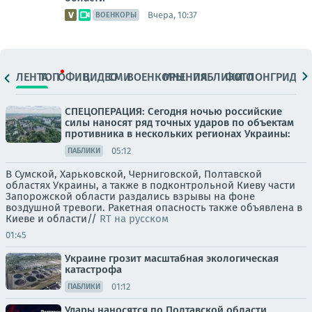
Вчера, 10:37
ВОЕНКОРЫ
ЛЕНТА
ТОП
ОФИЦ.
ВИДЕО
СМИ
ВОЕНКОРЫ
МНЕНИЯ
ПАБЛИКИ
ФОТО
ЛОНГРИДЫ
СПЕЦОПЕРАЦИЯ: Сегодня ночью российские
силы наносят ряд точных ударов по объектам
противника в нескольких регионах Украины:
05:12
ПАБЛИКИ
В Сумской, Харьковской, Черниговской, Полтавской
областях Украины, а также в подконтрольной Киеву части
Запорожской области раздались взрывы на фоне
воздушной тревоги. Ракетная опасность также объявлена в
Киеве и области//
RT на русском
01:45
Украине грозит масштабная экологическая
катастрофа
01:12
ПАБЛИКИ
Удары наносятся по Полтавской области