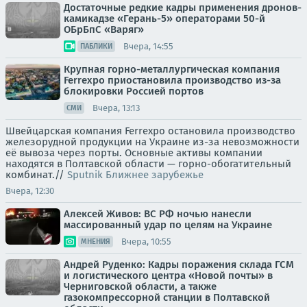
Достаточные редкие кадры применения дронов-
камикадзе «Герань-5» операторами 50-й
ОБрБпС «Варяг»
Вчера, 14:55
ПАБЛИКИ
Крупная горно-металлургическая компания
Ferrexpo приостановила производство из-за
блокировки Россией портов
Вчера, 13:13
СМИ
Швейцарская компания Ferrexpo остановила производство
железорудной продукции на Украине из-за невозможности
её вывоза через порты. Основные активы компании
находятся в Полтавской области — горно-обогатительный
комбинат.//
Sputnik Ближнее зарубежье
Вчера, 12:30
Алексей Живов: ВС РФ ночью нанесли
массированный удар по целям на Украине
Вчера, 10:55
МНЕНИЯ
Андрей Руденко: Кадры поражения склада ГСМ
и логистического центра «Новой почты» в
Черниговской области, а также
газокомпрессорной станции в Полтавской