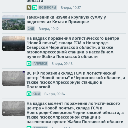
области
Вчера, 10:37
ВОЕНКОРЫ
Таможенники изъяли крупную сумму у
водителя из Китая в Приморье
Вчера, 10:12
СМИ
На кадрах поражения логистического центра
"Новой почты", склада ГСМ в Новгороде-
Северском Черниговской области, а также
газокомпрессорной станции в населённом
пункте Жабки Полтавской области
Вчера, 09:48
ПАБЛИКИ
ВС РФ поразили склад ГСМ и логистический
центр "Новой почты" в Черниговской области, а
также газокомпрессорную станцию в
Полтавской
Вчера, 09:34
СМИ
На кадрах момент поражения логистического
центра «Новой почты», склада ГСМ в
Новгороде-Северском Черниговской области, а
также газокомпрессорной станции в
населённом пункте Жабки Полтавской области