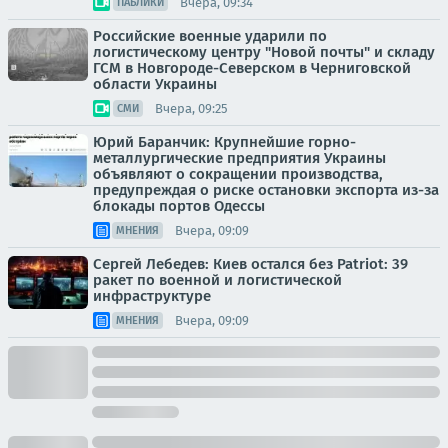
Вчера, 09:34
ПАБЛИКИ
Российские военные ударили по
логистическому центру "Новой почты" и складу
ГСМ в Новгороде-Северском в Черниговской
области Украины
Вчера, 09:25
СМИ
Юрий Баранчик: Крупнейшие горно-
металлургические предприятия Украины
объявляют о сокращении производства,
предупреждая о риске остановки экспорта из-за
блокады портов Одессы
Вчера, 09:09
МНЕНИЯ
Сергей Лебедев: Киев остался без Patriot: 39
ракет по военной и логистической
инфраструктуре
Вчера, 09:09
МНЕНИЯ