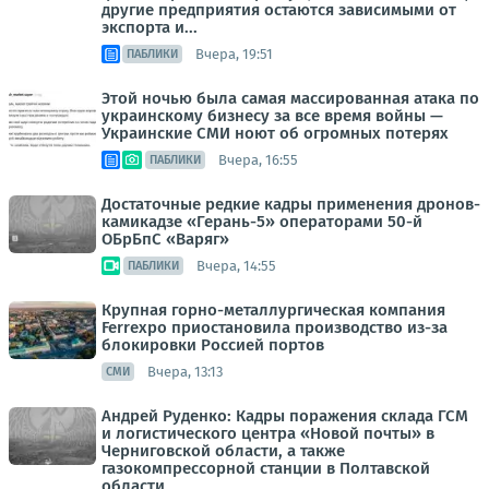
другие предприятия остаются зависимыми от
экспорта и...
Вчера, 19:51
ПАБЛИКИ
Этой ночью была самая массированная атака по
украинскому бизнесу за все время войны —
Украинские СМИ ноют об огромных потерях
Вчера, 16:55
ПАБЛИКИ
Достаточные редкие кадры применения дронов-
камикадзе «Герань-5» операторами 50-й
ОБрБпС «Варяг»
Вчера, 14:55
ПАБЛИКИ
Крупная горно-металлургическая компания
Ferrexpo приостановила производство из-за
блокировки Россией портов
Вчера, 13:13
СМИ
Андрей Руденко: Кадры поражения склада ГСМ
и логистического центра «Новой почты» в
Черниговской области, а также
газокомпрессорной станции в Полтавской
области