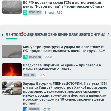
ВС РФ поразили склад ГСМ и логистический
центр "Новой почты" в Черниговской области
Вчера, 17:36
ПАБЛИКИ
ЛЕНТА
ТОП
ОФИЦ.
ВИДЕО
СМИ
ВОЕНКОРЫ
МНЕНИЯ
ПАБЛИКИ
ФОТО
ЛОНГРИДЫ
Минус три сухогруза и удары по логистике: ВС
РФ продолжают выбивать военные грузы ВСУ
09:33
ПАБЛИКИ
Владислав Шурыгин: «Герани» прилетели в
Изюм Харьковской области
08:00
МНЕНИЯ
Эдуард Басурин: #ДЕНЬвИСТОРИИ. 7 августа 1714
г. у мыса Гангут (полуостров Ханко) произошло
произошло двухчасовое морское сражение
между русским армейским флотом и шведским
морским отрядом из 10 судов, закончившееся
полной...
07:57
МНЕНИЯ