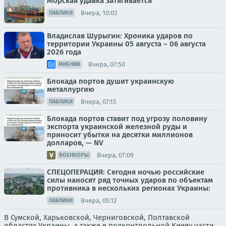
Морская удавка затягивается
Вчера, 10:03
ПАБЛИКИ
Владислав Шурыгин: Хроника ударов по
территории Украины 05 августа – 06 августа
2026 года
Вчера, 07:50
МНЕНИЯ
Блокада портов душит украинскую
металлургию
Вчера, 07:15
ПАБЛИКИ
Блокада портов ставит под угрозу половину
экспорта украинской железной руды и
приносит убытки на десятки миллионов
долларов, — NV
Вчера, 07:09
ВОЕНКОРЫ
СПЕЦОПЕРАЦИЯ: Сегодня ночью российские
силы наносят ряд точных ударов по объектам
противника в нескольких регионах Украины:
Вчера, 05:12
ПАБЛИКИ
В Сумской, Харьковской, Черниговской, Полтавской
областях Украины, а также в подконтрольной Киеву части