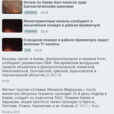
Ночью по Киеву был нанесен удар
баллистическими ракетами
06:36
ПАБЛИКИ
Мониторинговые каналы сообщают о
масштабном пожаре в районе Кременчуга
06:36
ПАБЛИКИ
О мощном пожаре в районе Кременчуга пишут
военные ТГ-каналы
06:36
СМИ
Взрывы звучат в Киеве, Днепропетровске и Кривом Роге ,
сообщают украинские СМИ. Тем временем воздушная
тревога объявлена в Днепропетровской, Киевской,
Николаевской, Полтавской, Сумской, Харьковской и
Черниговской областях.//
ВЕСТИ
01:10
Митинг против отставки Михаила Федорова с поста
министра обороны Украины проходит 23-й день подряд в
Киеве, следует из подсчетов ТАСС. Помимо Киева и
Харькова, акции протеста также проходят в Одессе,
Полтаве, Ровно, Чернигове и во Львове.//
ТАСС / Мир
Вчера, 22:16