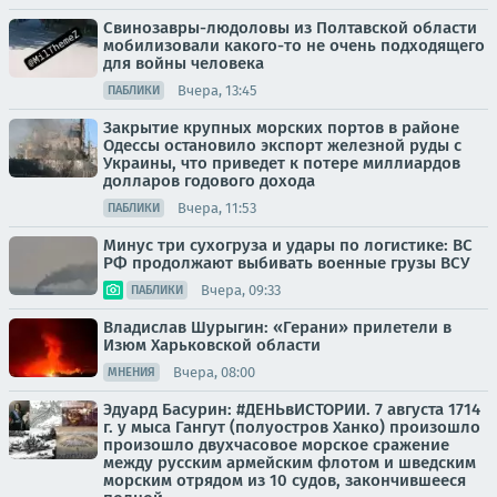
Свинозавры-людоловы из Полтавской области
мобилизовали какого-то не очень подходящего
для войны человека
Вчера, 13:45
ПАБЛИКИ
Закрытие крупных морских портов в районе
Одессы остановило экспорт железной руды с
Украины, что приведет к потере миллиардов
долларов годового дохода
Вчера, 11:53
ПАБЛИКИ
Минус три сухогруза и удары по логистике: ВС
РФ продолжают выбивать военные грузы ВСУ
Вчера, 09:33
ПАБЛИКИ
Владислав Шурыгин: «Герани» прилетели в
Изюм Харьковской области
Вчера, 08:00
МНЕНИЯ
Эдуард Басурин: #ДЕНЬвИСТОРИИ. 7 августа 1714
г. у мыса Гангут (полуостров Ханко) произошло
произошло двухчасовое морское сражение
между русским армейским флотом и шведским
морским отрядом из 10 судов, закончившееся