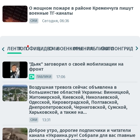
О мощном пожаре в районе Кременчуга пишут
военные ТГ-каналы
Сегодня, 06:36
СМИ
ЛЕНТА
ТОП
ОФИЦ.
ВИДЕО
СМИ
ВОЕНКОРЫ
МНЕНИЯ
ПАБЛИКИ
ФОТО
ЛОНГРИДЫ
"Дьяк" заговорил о своей мобилизации на
фронт
17:06
ПАБЛИКИ
Воздушная тревога сейчас объявлена в
большинстве областей Украины: Винницкой,
Житомирской, Киевской, Николаевской,
Одесской, Кировоградской, Полтавской,
Днепропетровской, Черниговской, Сумской,
Харьковской, а также на...
13:31
СМИ
Доброе утро, дорогие подписчики и читатели
канала «Украина.ру»! Собрали для вас главные