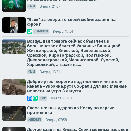
Вчера, 21:07
СМИ
"Дьяк" заговорил о своей мобилизации на
фронт
Вчера, 17:06
ПАБЛИКИ
Воздушная тревога сейчас объявлена в
большинстве областей Украины: Винницкой,
Житомирской, Киевской, Николаевской,
Одесской, Кировоградской, Полтавской,
Днепропетровской, Черниговской, Сумской,
Харьковской, а также на...
Вчера, 13:31
СМИ
Доброе утро, дорогие подписчики и читатели
канала «Украина.ру»! Собрали для вас главные
новости на утро 8 августа
Вчера, 08:07
СМИ
Схема ночных ударов по Киеву по версии
противника
Вчера, 07:58
МНЕНИЯ
Другие кадры из Киева.. Серия мощных взрывов